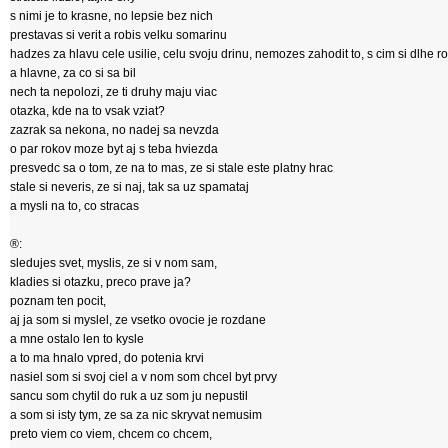
s nimi je to krasne, no lepsie bez nich
prestavas si verit a robis velku somarinu
hadzes za hlavu cele usilie, celu svoju drinu, nemozes zahodit to, s cim si dlhe ro
a hlavne, za co si sa bil
nech ta nepolozi, ze ti druhy maju viac
otazka, kde na to vsak vziat?
zazrak sa nekona, no nadej sa nevzda
o par rokov moze byt aj s teba hviezda
presvedc sa o tom, ze na to mas, ze si stale este platny hrac
stale si neveris, ze si naj, tak sa uz spamataj
a mysli na to, co stracas
®:
sledujes svet, myslis, ze si v nom sam,
kladies si otazku, preco prave ja?
poznam ten pocit,
aj ja som si myslel, ze vsetko ovocie je rozdane
a mne ostalo len to kysle
a to ma hnalo vpred, do potenia krvi
nasiel som si svoj ciel a v nom som chcel byt prvy
sancu som chytil do ruk a uz som ju nepustil
a som si isty tym, ze sa za nic skryvat nemusim
preto viem co viem, chcem co chcem,