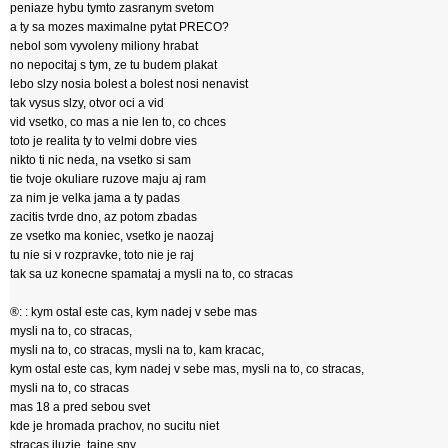
peniaze hybu tymto zasranym svetom
a ty sa mozes maximalne pytat PRECO?
nebol som vyvoleny miliony hrabat
no nepocitaj s tym, ze tu budem plakat
lebo slzy nosia bolest a bolest nosi nenavist
tak vysus slzy, otvor oci a vid
vid vsetko, co mas a nie len to, co chces
toto je realita ty to velmi dobre vies
nikto ti nic neda, na vsetko si sam
tie tvoje okuliare ruzove maju aj ram
za nim je velka jama a ty padas
zacitis tvrde dno, az potom zbadas
ze vsetko ma koniec, vsetko je naozaj
tu nie si v rozpravke, toto nie je raj
tak sa uz konecne spamataj a mysli na to, co stracas
®: : kym ostal este cas, kym nadej v sebe mas
mysli na to, co stracas,
mysli na to, co stracas, mysli na to, kam kracac,
kym ostal este cas, kym nadej v sebe mas, mysli na to, co stracas,
mysli na to, co stracas
mas 18 a pred sebou svet
kde je hromada prachov, no sucitu niet
stracas iluzie, tajne sny