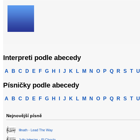
Interpreti podle abecedy
A
B
C
D
E
F
G
H
I
J
K
L
M
N
O
P
Q
R
S
T
U
Písničky podle abecedy
A
B
C
D
E
F
G
H
I
J
K
L
M
N
O
P
Q
R
S
T
U
Nejnovější písně
Illnath - Lead The Way
Julio Iglesias - El Choclo