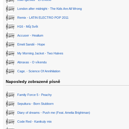
London after midnight - The Kids Are All Wrong
Remix - LATIN ELECTRO POP 2011
H16 - Můj Svět
Accuser - Healium
Emeli Sandé - Hope
My Morning Jacket - Two Halves
Abraxas - O víkendu
Cage. - Science Of Annihilation
Naposledy zobrazené písně
Family Force 5 - Peachy
Sepultura - Born Stubborn
Diary of dreams - Push me (Feat. Amelia Brightman)
Code Red - Kanikuly mix