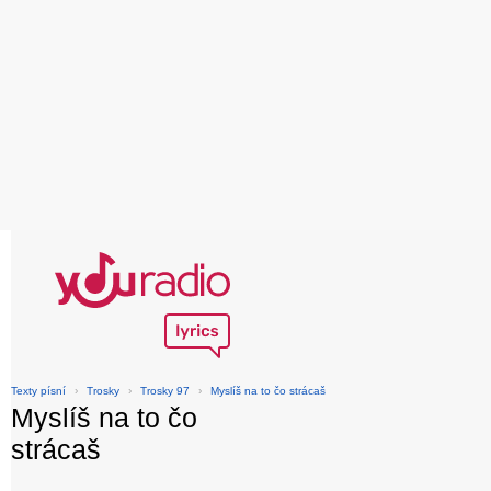
Texty písní
›
Trosky
›
Trosky 97
›
Myslíš na to čo strácaš
Myslíš na to čo
strácaš