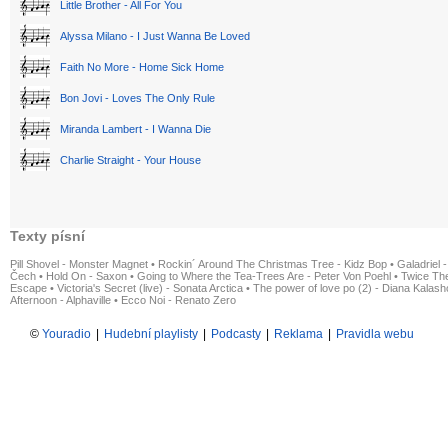
Little Brother - All For You
Alyssa Milano - I Just Wanna Be Loved
Faith No More - Home Sick Home
Bon Jovi - Loves The Only Rule
Miranda Lambert - I Wanna Die
Charlie Straight - Your House
Texty písní
Pill Shovel - Monster Magnet
•
Rockin´ Around The Christmas Tree - Kidz Bop
•
Galadriel -
Čech
•
Hold On - Saxon
•
Going to Where the Tea-Trees Are - Peter Von Poehl
•
Twice The
Escape
•
Victoria's Secret (live) - Sonata Arctica
•
The power of love po (2) - Diana Kalas
Afternoon - Alphaville
•
Ecco Noi - Renato Zero
©
Youradio
|
Hudební playlisty
|
Podcasty
|
Reklama
|
Pravidla webu