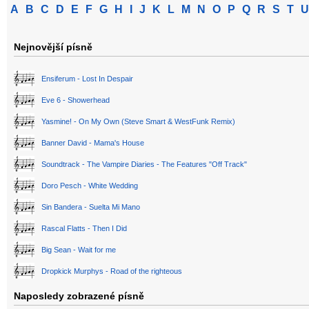
A
B
C
D
E
F
G
H
I
J
K
L
M
N
O
P
Q
R
S
T
U
Nejnovější písně
Ensiferum - Lost In Despair
Eve 6 - Showerhead
Yasmine! - On My Own (Steve Smart & WestFunk Remix)
Banner David - Mama's House
Soundtrack - The Vampire Diaries - The Features "Off Track"
Doro Pesch - White Wedding
Sin Bandera - Suelta Mi Mano
Rascal Flatts - Then I Did
Big Sean - Wait for me
Dropkick Murphys - Road of the righteous
Naposledy zobrazené písně