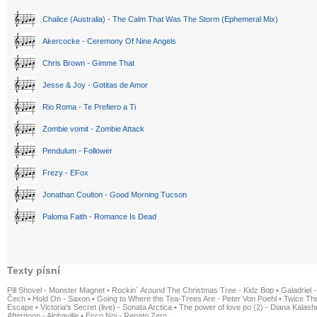
Chalice (Australia) - The Calm That Was The Storm (Ephemeral Mix)
Akercocke - Ceremony Of Nine Angels
Chris Brown - Gimme That
Jesse & Joy - Gotitas de Amor
Rio Roma - Te Prefiero a Ti
Zombie vomit - Zombie Attack
Pendulum - Follower
Frezy - EFox
Jonathan Coulton - Good Morning Tucson
Paloma Faith - Romance Is Dead
Texty písní
Pill Shovel - Monster Magnet
•
Rockin´ Around The Christmas Tree - Kidz Bop
•
Galadriel -
Čech
•
Hold On - Saxon
•
Going to Where the Tea-Trees Are - Peter Von Poehl
•
Twice The
Escape
•
Victoria's Secret (live) - Sonata Arctica
•
The power of love po (2) - Diana Kalas
Afternoon - Alphaville
•
Ecco Noi - Renato Zero