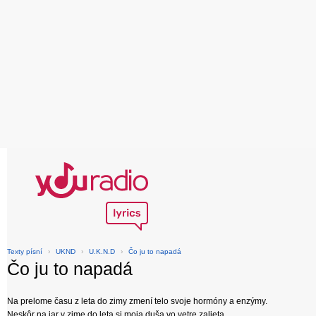
Texty písní
›
UKND
›
U.K.N.D
›
Čo ju to napadá
Čo ju to napadá
Na prelome času z leta do zimy zmení telo svoje hormóny a enzýmy.
Neskôr na jar v zime do leta si moja duša vo vetre zalieta.