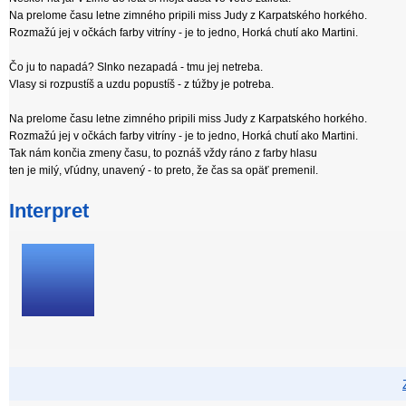
Na prelome času letne zimného pripili miss Judy z Karpatského horkého.
Rozmažú jej v očkách farby vitríny - je to jedno, Horká chutí ako Martini.
Čo ju to napadá? Slnko nezapadá - tmu jej netreba.
Vlasy si rozpustíš a uzdu popustíš - z túžby je potreba.
Na prelome času letne zimného pripili miss Judy z Karpatského horkého.
Rozmažú jej v očkách farby vitríny - je to jedno, Horká chutí ako Martini.
Tak nám končia zmeny času, to poznáš vždy ráno z farby hlasu
ten je milý, vľúdny, unavený - to preto, že čas sa opäť premenil.
Interpret