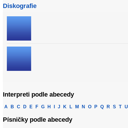
Diskografie
Interpreti podle abecedy
A
B
C
D
E
F
G
H
I
J
K
L
M
N
O
P
Q
R
S
T
U
Písničky podle abecedy