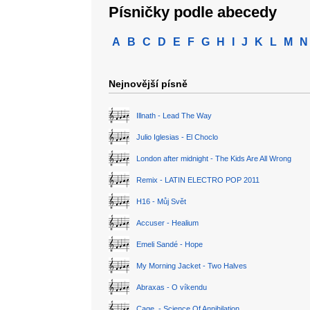
Písničky podle abecedy
A
B
C
D
E
F
G
H
I
J
K
L
M
N
Nejnovější písně
Illnath - Lead The Way
Julio Iglesias - El Choclo
London after midnight - The Kids Are All Wrong
Remix - LATIN ELECTRO POP 2011
H16 - Můj Svět
Accuser - Healium
Emeli Sandé - Hope
My Morning Jacket - Two Halves
Abraxas - O víkendu
Cage. - Science Of Annihilation