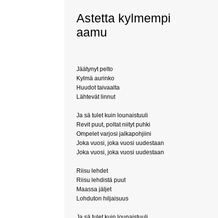
Astetta kylmempi
aamu
Jäätynyt pelto
Kylmä aurinko
Huudot taivaalta
Lähtevät linnut
Ja sä tulet kuin lounaistuuli
Revit puut, poltat niityt puhki
Ompelet varjosi jalkapohjiini
Joka vuosi, joka vuosi uudestaan
Joka vuosi, joka vuosi uudestaan
Riisu lehdet
Riisu lehdistä puut
Maassa jäljet
Lohduton hiljaisuus
Ja sä tulet kuin lounaistuuli