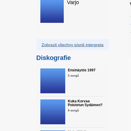
Varjo
Zobrazit všechny písně interpreta
Diskografie
Ensinäytös 1997
5 songů
Kuka Korvaa
Poistetun Sydämen?
9 songů