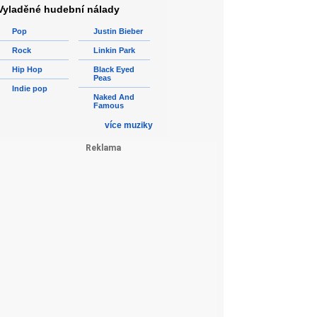
Vyladěné hudební nálady
Pop
Justin Bieber
Rock
Linkin Park
Hip Hop
Black Eyed
Peas
Indie pop
Naked And
Famous
více muziky