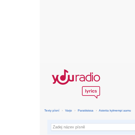
Texty písní
›
Varjo
›
Paratiisissa
›
Astetta kylmempi aamu