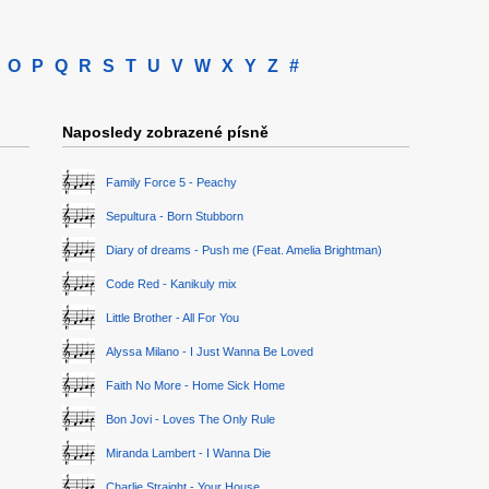
O
P
Q
R
S
T
U
V
W
X
Y
Z
#
Naposledy zobrazené písně
Family Force 5 - Peachy
Sepultura - Born Stubborn
Diary of dreams - Push me (Feat. Amelia Brightman)
Code Red - Kanikuly mix
Little Brother - All For You
Alyssa Milano - I Just Wanna Be Loved
Faith No More - Home Sick Home
Bon Jovi - Loves The Only Rule
Miranda Lambert - I Wanna Die
Charlie Straight - Your House