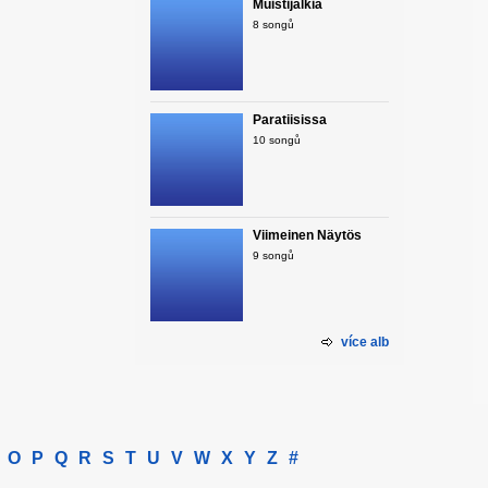
Muistijälkiä
8 songů
Paratiisissa
10 songů
Viimeinen Näytös
9 songů
více alb
O
P
Q
R
S
T
U
V
W
X
Y
Z
#