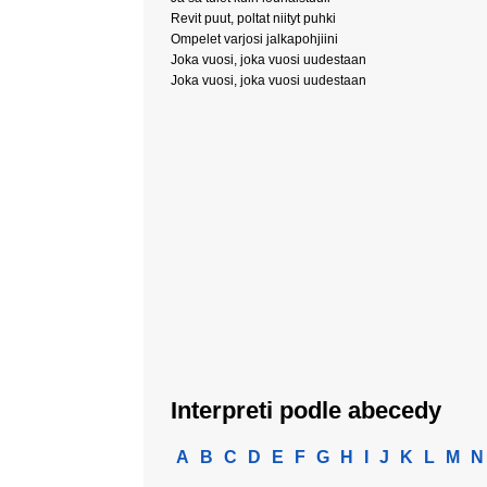
Revit puut, poltat niityt puhki
Ompelet varjosi jalkapohjiini
Joka vuosi, joka vuosi uudestaan
Joka vuosi, joka vuosi uudestaan
Interpreti podle abecedy
A
B
C
D
E
F
G
H
I
J
K
L
M
N