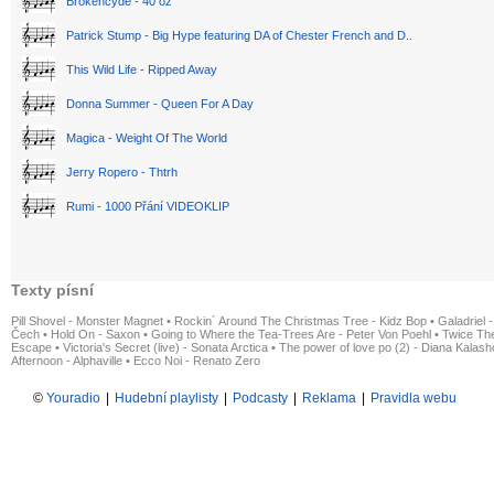
Brokencyde - 40 oz
Patrick Stump - Big Hype featuring DA of Chester French and D..
This Wild Life - Ripped Away
Donna Summer - Queen For A Day
Magica - Weight Of The World
Jerry Ropero - Thtrh
Rumi - 1000 Přání VIDEOKLIP
Texty písní
Pill Shovel - Monster Magnet
•
Rockin´ Around The Christmas Tree - Kidz Bop
•
Galadriel -
Čech
•
Hold On - Saxon
•
Going to Where the Tea-Trees Are - Peter Von Poehl
•
Twice The
Escape
•
Victoria's Secret (live) - Sonata Arctica
•
The power of love po (2) - Diana Kalas
Afternoon - Alphaville
•
Ecco Noi - Renato Zero
©
Youradio
|
Hudební playlisty
|
Podcasty
|
Reklama
|
Pravidla webu