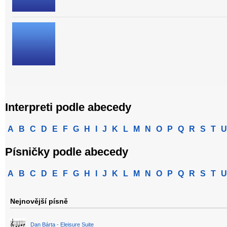
Interpreti podle abecedy
A
B
C
D
E
F
G
H
I
J
K
L
M
N
O
P
Q
R
S
T
U
Písničky podle abecedy
A
B
C
D
E
F
G
H
I
J
K
L
M
N
O
P
Q
R
S
T
U
Nejnovější písně
Dan Bárta - Eleisure Suite