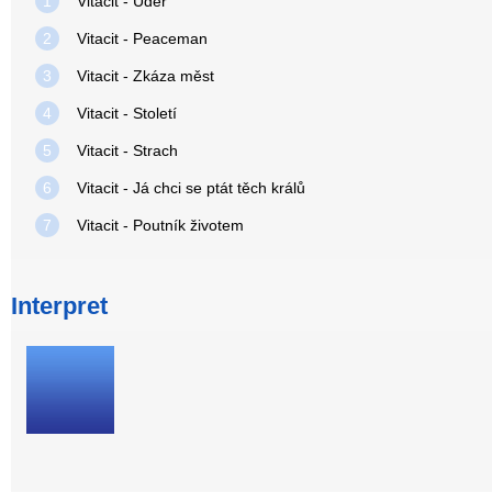
1
Vitacit - Úder
2
Vitacit - Peaceman
3
Vitacit - Zkáza měst
4
Vitacit - Století
5
Vitacit - Strach
6
Vitacit - Já chci se ptát těch králů
7
Vitacit - Poutník životem
Interpret