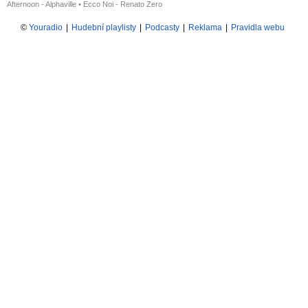
Afternoon - Alphaville
•
Ecco Noi - Renato Zero
©
Youradio
|
Hudební playlisty
|
Podcasty
|
Reklama
|
Pravidla webu