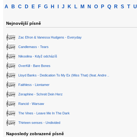
A
B
C
D
E
F
G
H
I
J
K
L
M
N
O
P
Q
R
S
T
U
Nejnovější písně
Zac Efron & Vanessa Hudgens - Everyday
Candlemass - Tears
Nikoolina - Když odcházíš
OverKill - Bare Bones
Lloyd Banks - Dedication To My Ex (Miss That) (feat. Andre ..
Faithless - Liontamer
Zeraphine - Schreit Dein Herz
Rancid - Warsaw
The Vines - Leave Me In The Dark
Thirteen senses - Undivided
Naposledy zobrazené písně