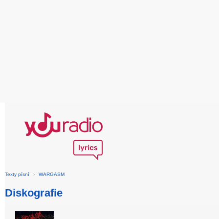
Texty písní
›
WARGASM
Diskografie