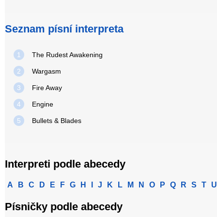
Seznam písní interpreta
1
The Rudest Awakening
2
Wargasm
3
Fire Away
4
Engine
5
Bullets & Blades
Interpreti podle abecedy
A
B
C
D
E
F
G
H
I
J
K
L
M
N
O
P
Q
R
S
T
U
Písničky podle abecedy