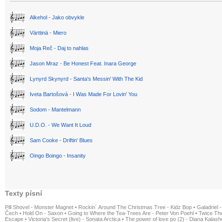
Alkehol - Jako obvykle
Värttinä - Miero
Moja Reč - Daj to nahlas
Jason Mraz - Be Honest Feat. Inara George
Lynyrd Skynyrd - Santa's Messin' With The Kid
Iveta Bartošová - I Was Made For Lovin' You
Sodom - Mantelmann
U.D.O. - We Want It Loud
Sam Cooke - Driftin' Blues
Oingo Boingo - Insanity
Texty písní
Pill Shovel - Monster Magnet
•
Rockin´ Around The Christmas Tree - Kidz Bop
•
Galadriel -
Čech
•
Hold On - Saxon
•
Going to Where the Tea-Trees Are - Peter Von Poehl
•
Twice The
Escape
•
Victoria's Secret (live) - Sonata Arctica
•
The power of love po (2) - Diana Kalas