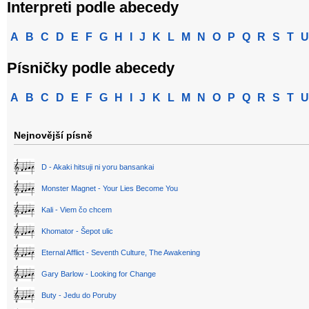
Interpreti podle abecedy
A
B
C
D
E
F
G
H
I
J
K
L
M
N
O
P
Q
R
S
T
U
Písničky podle abecedy
A
B
C
D
E
F
G
H
I
J
K
L
M
N
O
P
Q
R
S
T
U
Nejnovější písně
D - Akaki hitsuji ni yoru bansankai
Monster Magnet - Your Lies Become You
Kali - Viem čo chcem
Khomator - Šepot ulic
Eternal Afflict - Seventh Culture, The Awakening
Gary Barlow - Looking for Change
Buty - Jedu do Poruby