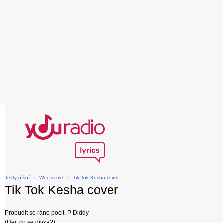
Texty písní
›
Woe is me
›
Tik Tok Kesha cover
Tik Tok Kesha cover
Probudit se ráno pocit, P Diddy
(Hej, co se dívka?)