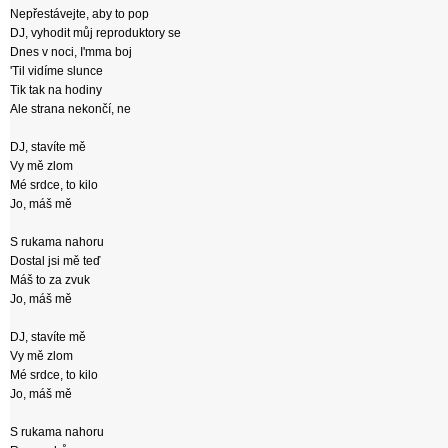
Nepřestávejte, aby to pop
DJ, vyhodit můj reproduktory se
Dnes v noci, I'mma boj
'Til vidíme slunce
Tik tak na hodiny
Ale strana nekončí, ne
DJ, stavíte mě
Vy mě zlom
Mé srdce, to kilo
Jo, máš mě
S rukama nahoru
Dostal jsi mě teď
Máš to za zvuk
Jo, máš mě
DJ, stavíte mě
Vy mě zlom
Mé srdce, to kilo
Jo, máš mě
S rukama nahoru