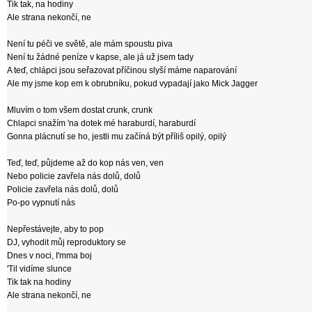
Tik tak, na hodiny
Ale strana nekončí, ne
Není tu péči ve světě, ale mám spoustu piva
Není tu žádné peníze v kapse, ale já už jsem tady
A teď, chlápci jsou seřazovat příčinou slyší máme naparování
Ale my jsme kop em k obrubníku, pokud vypadají jako Mick Jagger
Mluvím o tom všem dostat crunk, crunk
Chlapci snažím 'na dotek mé haraburdí, haraburdí
Gonna plácnutí se ho, jestli mu začíná být příliš opilý, opilý
Teď, teď, půjdeme až do kop nás ven, ven
Nebo policie zavřela nás dolů, dolů
Policie zavřela nás dolů, dolů
Po-po vypnutí nás
Nepřestávejte, aby to pop
DJ, vyhodit můj reproduktory se
Dnes v noci, I'mma boj
'Til vidíme slunce
Tik tak na hodiny
Ale strana nekončí, ne