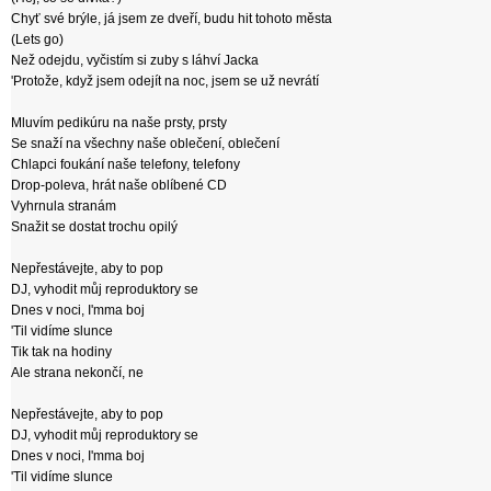
Chyť své brýle, já jsem ze dveří, budu hit tohoto města
(Lets go)
Než odejdu, vyčistím si zuby s láhví Jacka
'Protože, když jsem odejít na noc, jsem se už nevrátí
Mluvím pedikúru na naše prsty, prsty
Se snaží na všechny naše oblečení, oblečení
Chlapci foukání naše telefony, telefony
Drop-poleva, hrát naše oblíbené CD
Vyhrnula stranám
Snažit se dostat trochu opilý
Nepřestávejte, aby to pop
DJ, vyhodit můj reproduktory se
Dnes v noci, I'mma boj
'Til vidíme slunce
Tik tak na hodiny
Ale strana nekončí, ne
Nepřestávejte, aby to pop
DJ, vyhodit můj reproduktory se
Dnes v noci, I'mma boj
'Til vidíme slunce