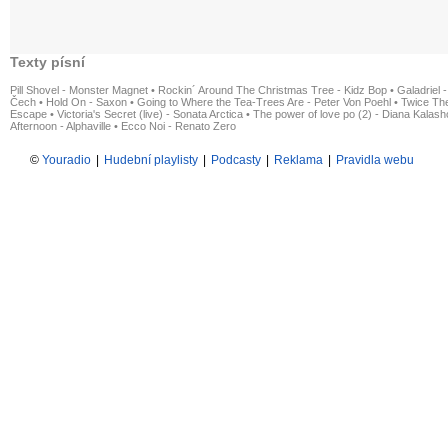
Texty písní
Pill Shovel - Monster Magnet
•
Rockin´ Around The Christmas Tree - Kidz Bop
•
Galadriel -
Čech
•
Hold On - Saxon
•
Going to Where the Tea-Trees Are - Peter Von Poehl
•
Twice The
Escape
•
Victoria's Secret (live) - Sonata Arctica
•
The power of love po (2) - Diana Kalas
Afternoon - Alphaville
•
Ecco Noi - Renato Zero
©
Youradio
|
Hudební playlisty
|
Podcasty
|
Reklama
|
Pravidla webu