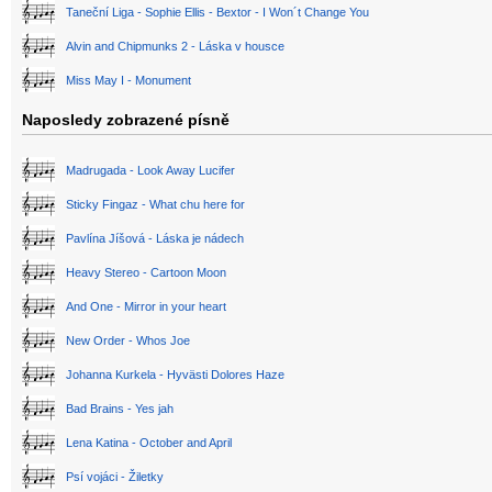
Taneční Liga - Sophie Ellis - Bextor - I Won´t Change You
Alvin and Chipmunks 2 - Láska v housce
Miss May I - Monument
Naposledy zobrazené písně
Madrugada - Look Away Lucifer
Sticky Fingaz - What chu here for
Pavlína Jíšová - Láska je nádech
Heavy Stereo - Cartoon Moon
And One - Mirror in your heart
New Order - Whos Joe
Johanna Kurkela - Hyvästi Dolores Haze
Bad Brains - Yes jah
Lena Katina - October and April
Psí vojáci - Žiletky