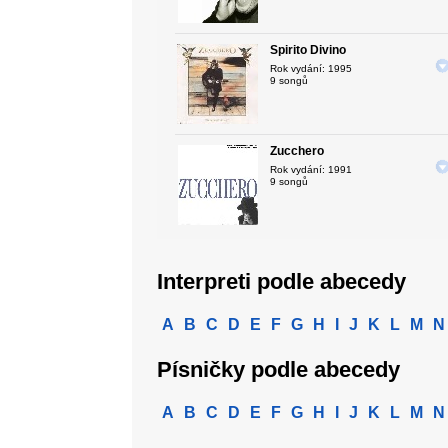
Spirito Divino
Rok vydání: 1995
9 songů
Zucchero
Rok vydání: 1991
9 songů
Interpreti podle abecedy
A
B
C
D
E
F
G
H
I
J
K
L
M
N
Písničky podle abecedy
A
B
C
D
E
F
G
H
I
J
K
L
M
N