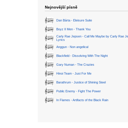
Nejnovější písně
Dan Bárta - Eleisure Suite
Boyz II Men - Thank You
Carly Rae Jepsen - Call Me Maybe by Carly Rae J
Lyrics
Anggun - Non angelical
Blackfield - Dissolving With The Night
Gary Numan - The Crazies
Hinoi Team - Just For Me
Barathrum - Justice of Shining Steel
Public Enemy - Fight The Power
In Flames - Artifacts of the Black Rain