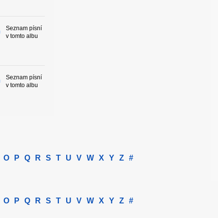
Seznam písní
v tomto albu
Seznam písní
v tomto albu
O
P
Q
R
S
T
U
V
W
X
Y
Z
#
O
P
Q
R
S
T
U
V
W
X
Y
Z
#