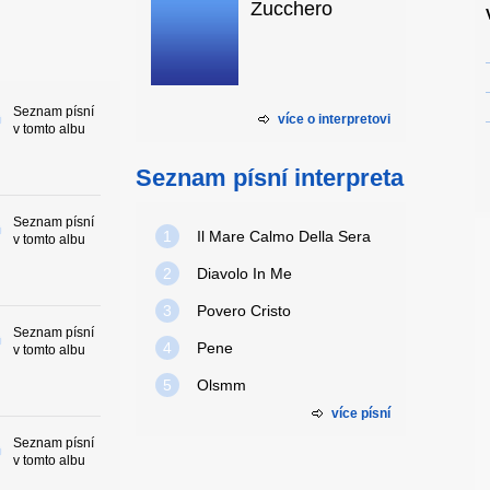
Zucchero
Seznam písní
více o interpretovi
v tomto albu
Seznam písní interpreta
Seznam písní
1
Il Mare Calmo Della Sera
v tomto albu
2
Diavolo In Me
3
Povero Cristo
Seznam písní
4
Pene
v tomto albu
5
Olsmm
více písní
Seznam písní
v tomto albu