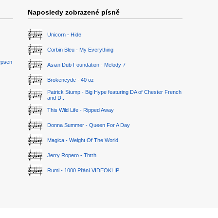
Naposledy zobrazené písně
Unicorn - Hide
Corbin Bleu - My Everything
epsen
Asian Dub Foundation - Melody 7
Brokencyde - 40 oz
Patrick Stump - Big Hype featuring DA of Chester French
and D..
This Wild Life - Ripped Away
Donna Summer - Queen For A Day
Magica - Weight Of The World
Jerry Ropero - Thtrh
Rumi - 1000 Přání VIDEOKLIP