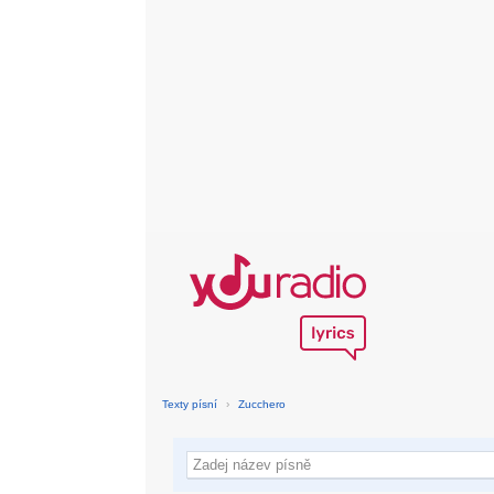
Texty písní
›
Zucchero