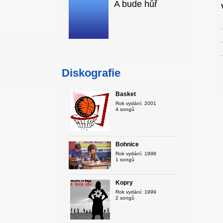
A bude hůř
Diskografie
Basket
Rok vydání: 2001
4 songů
Bohnice
Rok vydání: 1998
1 songů
Kopry
Rok vydání: 1999
2 songů