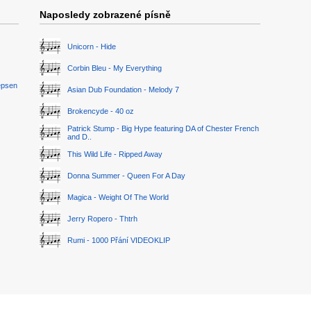
Naposledy zobrazené písně
Unicorn - Hide
Corbin Bleu - My Everything
epsen
Asian Dub Foundation - Melody 7
Brokencyde - 40 oz
Patrick Stump - Big Hype featuring DA of Chester French
and D..
This Wild Life - Ripped Away
Donna Summer - Queen For A Day
Magica - Weight Of The World
Jerry Ropero - Thtrh
Rumi - 1000 Přání VIDEOKLIP