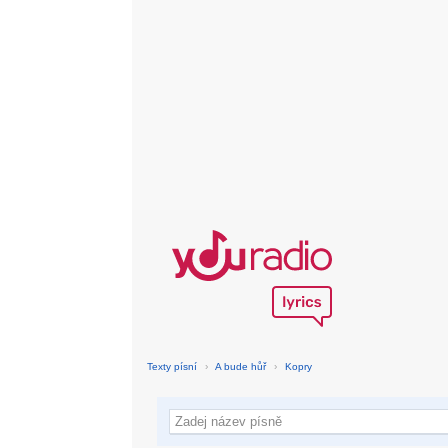
Texty písní
›
A bude hůř
›
Kopry