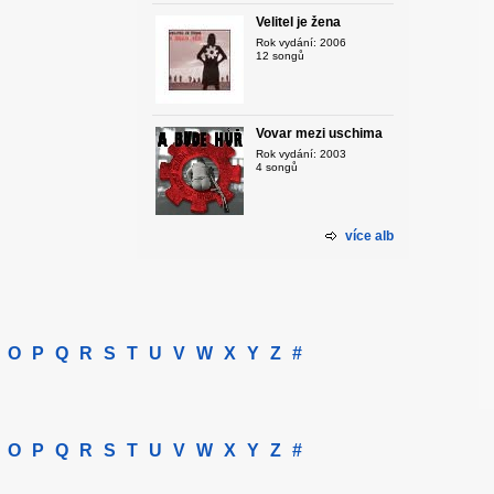
Velitel je žena
Rok vydání: 2006
12 songů
Vovar mezi uschima
Rok vydání: 2003
4 songů
více alb
O
P
Q
R
S
T
U
V
W
X
Y
Z
#
O
P
Q
R
S
T
U
V
W
X
Y
Z
#