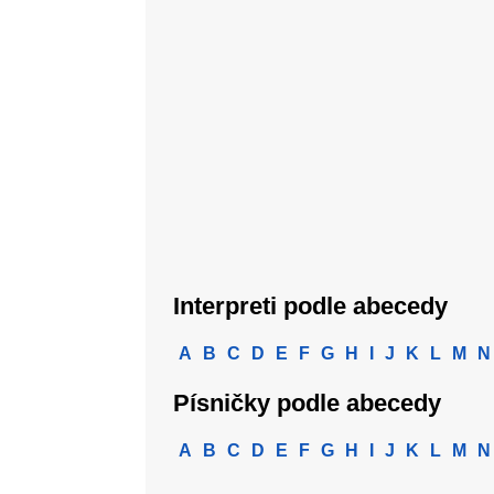
Interpreti podle abecedy
A
B
C
D
E
F
G
H
I
J
K
L
M
N
Písničky podle abecedy
A
B
C
D
E
F
G
H
I
J
K
L
M
N