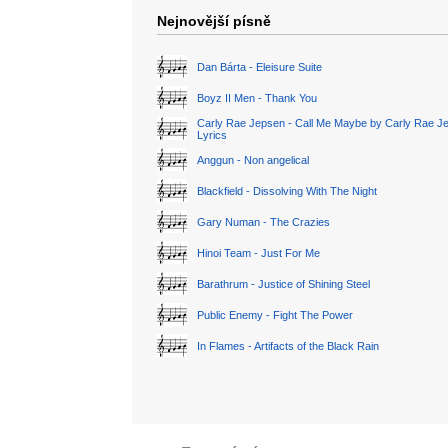
Nejnovější písně
Dan Bárta - Eleisure Suite
Boyz II Men - Thank You
Carly Rae Jepsen - Call Me Maybe by Carly Rae J
Lyrics
Anggun - Non angelical
Blackfield - Dissolving With The Night
Gary Numan - The Crazies
Hinoi Team - Just For Me
Barathrum - Justice of Shining Steel
Public Enemy - Fight The Power
In Flames - Artifacts of the Black Rain