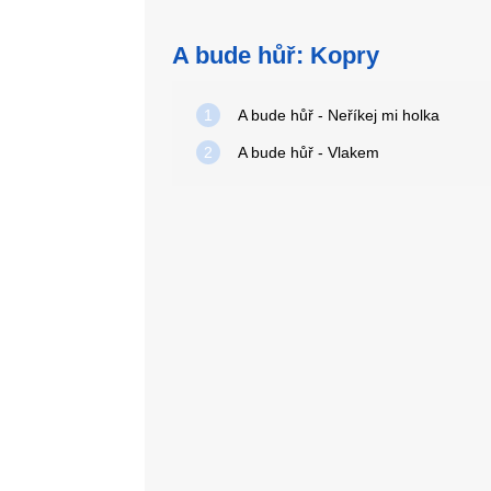
A bude hůř: Kopry
1
A bude hůř - Neříkej mi holka
2
A bude hůř - Vlakem