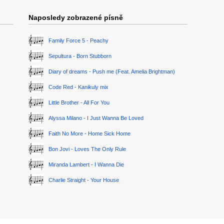
Naposledy zobrazené písně
Family Force 5 - Peachy
Sepultura - Born Stubborn
Diary of dreams - Push me (Feat. Amelia Brightman)
Code Red - Kanikuly mix
Little Brother - All For You
Alyssa Milano - I Just Wanna Be Loved
Faith No More - Home Sick Home
Bon Jovi - Loves The Only Rule
Miranda Lambert - I Wanna Die
Charlie Straight - Your House