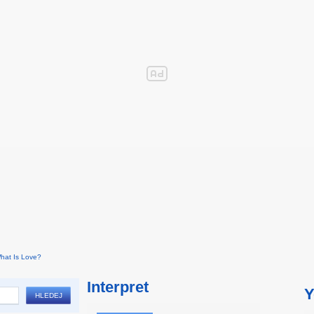
hat Is Love?
Interpret
Y