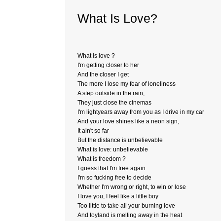
What Is Love?
What is love ?
I'm getting closer to her
And the closer I get
The more I lose my fear of loneliness
A step outside in the rain,
They just close the cinemas
I'm lightyears away from you as I drive in my car
And your love shines like a neon sign,
It ain't so far
But the distance is unbelievable
What is love: unbelievable
What is freedom ?
I guess that I'm free again
I'm so fucking free to decide
Whether I'm wrong or right, to win or lose
I love you, I feel like a little boy
Too little to take all your burning love
And toyland is melting away in the heat