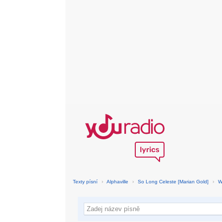
Texty písní
›
Alphaville
›
So Long Celeste [Marian Gold]
›
W