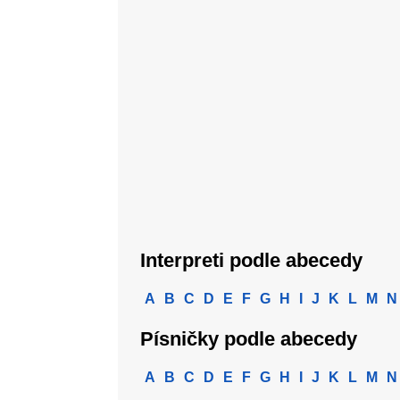
Interpreti podle abecedy
A
B
C
D
E
F
G
H
I
J
K
L
M
N
Písničky podle abecedy
A
B
C
D
E
F
G
H
I
J
K
L
M
N