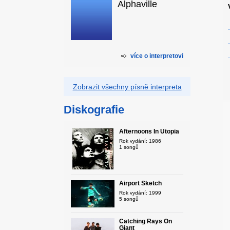
Alphaville
více o interpretovi
Zobrazit všechny písně interpreta
Diskografie
Afternoons In Utopia
Rok vydání: 1986
1 songů
Airport Sketch
Rok vydání: 1999
5 songů
Catching Rays On
Giant