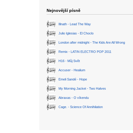
Nejnovější písně
Illnath - Lead The Way
Julio Iglesias - El Choclo
London after midnight - The Kids Are All Wrong
Remix - LATIN ELECTRO POP 2011
H16 - Můj Svět
Accuser - Healium
Emeli Sandé - Hope
My Morning Jacket - Two Halves
Abraxas - O víkendu
Cage. - Science Of Annihilation