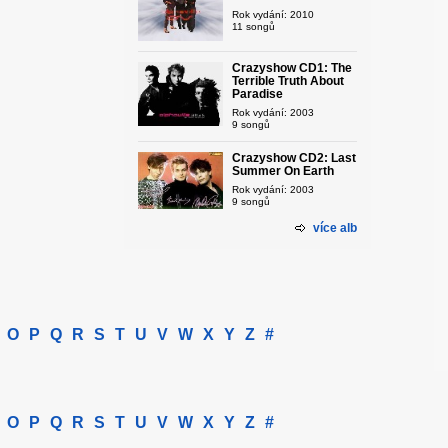
Rok vydání: 2010
11 songů
Crazyshow CD1: The
Terrible Truth About
Paradise
Rok vydání: 2003
9 songů
Crazyshow CD2: Last
Summer On Earth
Rok vydání: 2003
9 songů
více alb
O
P
Q
R
S
T
U
V
W
X
Y
Z
#
O
P
Q
R
S
T
U
V
W
X
Y
Z
#