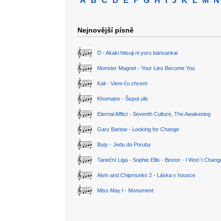
A
B
C
D
E
F
G
H
I
J
K
L
M
N
Nejnovější písně
D - Akaki hitsuji ni yoru bansankai
Monster Magnet - Your Lies Become You
Kali - Viem čo chcem
Khomator - Šepot ulic
Eternal Afflict - Seventh Culture, The Awakening
Gary Barlow - Looking for Change
Buty - Jedu do Poruby
Taneční Liga - Sophie Ellis - Bextor - I Won´t Chan
Alvin and Chipmunks 2 - Láska v housce
Miss May I - Monument