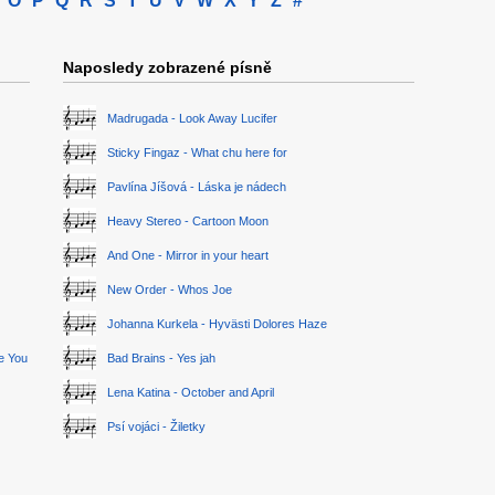
O
P
Q
R
S
T
U
V
W
X
Y
Z
#
Naposledy zobrazené písně
Madrugada - Look Away Lucifer
Sticky Fingaz - What chu here for
Pavlína Jíšová - Láska je nádech
Heavy Stereo - Cartoon Moon
And One - Mirror in your heart
New Order - Whos Joe
Johanna Kurkela - Hyvästi Dolores Haze
ge You
Bad Brains - Yes jah
Lena Katina - October and April
Psí vojáci - Žiletky