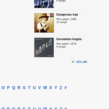
4 songů
Dangerous Age
Rok vydání: 1988
11 songů
Desolation Angels
Rok vydání: 1979
9 songů
více alb
O
P
Q
R
S
T
U
V
W
X
Y
Z
#