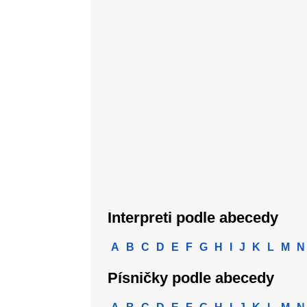
Interpreti podle abecedy
A
B
C
D
E
F
G
H
I
J
K
L
M
N
Písničky podle abecedy