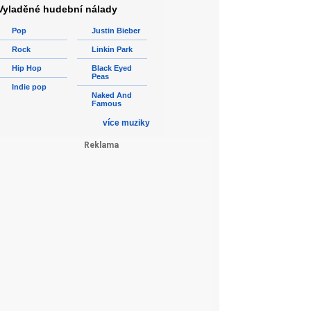
Vyladěné hudební nálady
Pop
Justin Bieber
Rock
Linkin Park
Hip Hop
Black Eyed
Peas
Indie pop
Naked And
Famous
více muziky