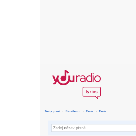
Texty písní
›
Barathrum
›
Eerie
›
Eerie