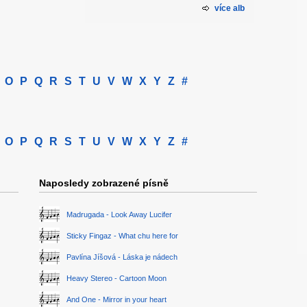
více alb
O
P
Q
R
S
T
U
V
W
X
Y
Z
#
O
P
Q
R
S
T
U
V
W
X
Y
Z
#
Naposledy zobrazené písně
Madrugada - Look Away Lucifer
Sticky Fingaz - What chu here for
Pavlína Jíšová - Láska je nádech
Heavy Stereo - Cartoon Moon
And One - Mirror in your heart