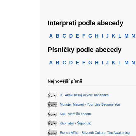
Interpreti podle abecedy
A
B
C
D
E
F
G
H
I
J
K
L
M
N
Písničky podle abecedy
A
B
C
D
E
F
G
H
I
J
K
L
M
N
Nejnovější písně
D - Akaki hitsuji ni yoru bansankai
Monster Magnet - Your Lies Become You
Kali - Viem čo chcem
Khomator - Šepot ulic
Eternal Afflict - Seventh Culture, The Awakening