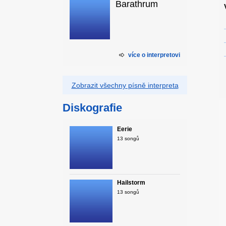
Barathrum
více o interpretovi
Zobrazit všechny písně interpreta
Diskografie
Eerie
13 songů
Hailstorm
13 songů