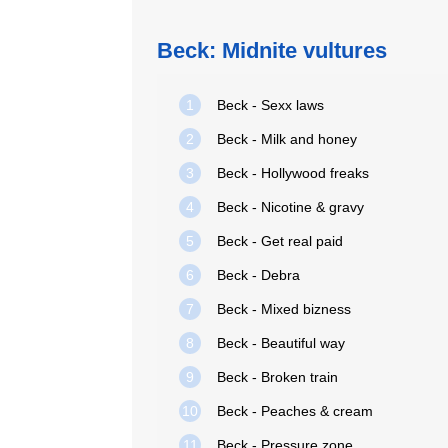
Beck: Midnite vultures
1
Beck - Sexx laws
2
Beck - Milk and honey
3
Beck - Hollywood freaks
4
Beck - Nicotine & gravy
5
Beck - Get real paid
6
Beck - Debra
7
Beck - Mixed bizness
8
Beck - Beautiful way
9
Beck - Broken train
10
Beck - Peaches & cream
11
Beck - Pressure zone