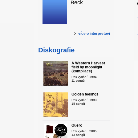
Beck
více o interpretovi
Diskografie
A Western Harvest
field by moonlight
(kompilace)
Rok vydání: 1994
11 songů
Golden feelings
Rok vydání: 1993
15 songů
Guero
Rok vydání: 2005
13 songů