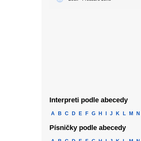
Interpreti podle abecedy
A
B
C
D
E
F
G
H
I
J
K
L
M
N
Písničky podle abecedy