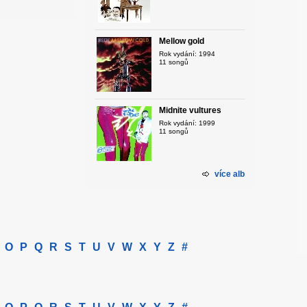
Mellow gold
Rok vydání: 1994
11 songů
Midnite vultures
Rok vydání: 1999
11 songů
více alb
O
P
Q
R
S
T
U
V
W
X
Y
Z
#