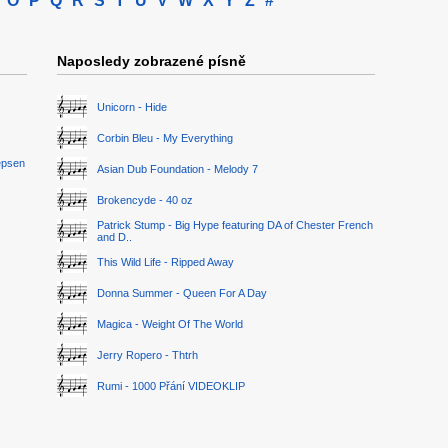
O
P
Q
R
S
T
U
V
W
X
Y
Z
#
Naposledy zobrazené písně
Unicorn - Hide
Corbin Bleu - My Everything
epsen
Asian Dub Foundation - Melody 7
Brokencyde - 40 oz
Patrick Stump - Big Hype featuring DA of Chester French
and D..
This Wild Life - Ripped Away
Donna Summer - Queen For A Day
Magica - Weight Of The World
Jerry Ropero - Thtrh
Rumi - 1000 Přání VIDEOKLIP