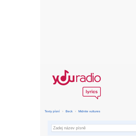
Texty písní
›
Beck
›
Midnite vultures