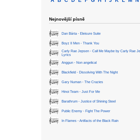
A
B
C
D
E
F
G
H
I
J
K
L
M
N
Nejnovější písně
Dan Bárta - Eleisure Suite
Boyz II Men - Thank You
Carly Rae Jepsen - Call Me Maybe by Carly Rae J
Lyrics
Anggun - Non angelical
Blackfield - Dissolving With The Night
Gary Numan - The Crazies
Hinoi Team - Just For Me
Barathrum - Justice of Shining Steel
Public Enemy - Fight The Power
In Flames - Artifacts of the Black Rain