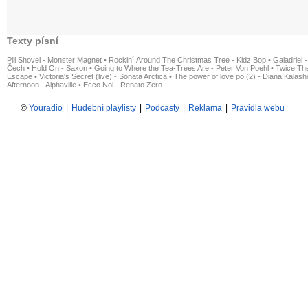
Texty písní
Pill Shovel - Monster Magnet
•
Rockin´ Around The Christmas Tree - Kidz Bop
•
Galadriel -
Čech
•
Hold On - Saxon
•
Going to Where the Tea-Trees Are - Peter Von Poehl
•
Twice The
Escape
•
Victoria's Secret (live) - Sonata Arctica
•
The power of love po (2) - Diana Kalas
Afternoon - Alphaville
•
Ecco Noi - Renato Zero
©
Youradio
|
Hudební playlisty
|
Podcasty
|
Reklama
|
Pravidla webu