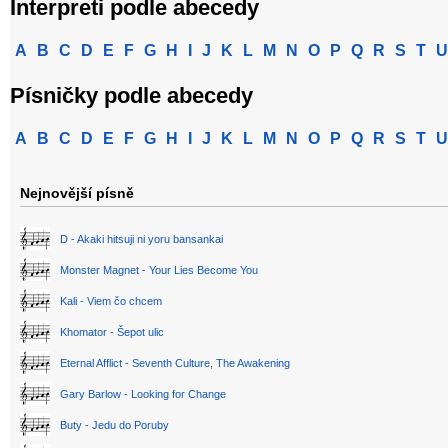
Interpreti podle abecedy
A
B
C
D
E
F
G
H
I
J
K
L
M
N
O
P
Q
R
S
T
U
Písničky podle abecedy
A
B
C
D
E
F
G
H
I
J
K
L
M
N
O
P
Q
R
S
T
U
Nejnovější písně
D - Akaki hitsuji ni yoru bansankai
Monster Magnet - Your Lies Become You
Kali - Viem čo chcem
Khomator - Šepot ulic
Eternal Afflict - Seventh Culture, The Awakening
Gary Barlow - Looking for Change
Buty - Jedu do Poruby