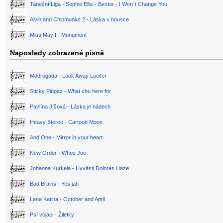
Taneční Liga - Sophie Ellis - Bextor - I Won´t Change You
Alvin and Chipmunks 2 - Láska v housce
Miss May I - Monument
Naposledy zobrazené písně
Madrugada - Look Away Lucifer
Sticky Fingaz - What chu here for
Pavlína Jíšová - Láska je nádech
Heavy Stereo - Cartoon Moon
And One - Mirror in your heart
New Order - Whos Joe
Johanna Kurkela - Hyvästi Dolores Haze
Bad Brains - Yes jah
Lena Katina - October and April
Psí vojáci - Žiletky