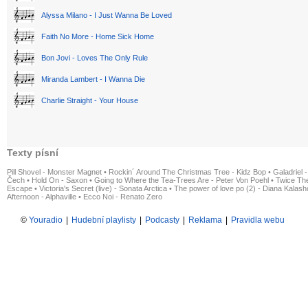
Alyssa Milano - I Just Wanna Be Loved
Faith No More - Home Sick Home
Bon Jovi - Loves The Only Rule
Miranda Lambert - I Wanna Die
Charlie Straight - Your House
Texty písní
Pill Shovel - Monster Magnet
•
Rockin´ Around The Christmas Tree - Kidz Bop
•
Galadriel -
Čech
•
Hold On - Saxon
•
Going to Where the Tea-Trees Are - Peter Von Poehl
•
Twice The
Escape
•
Victoria's Secret (live) - Sonata Arctica
•
The power of love po (2) - Diana Kalas
Afternoon - Alphaville
•
Ecco Noi - Renato Zero
©
Youradio
|
Hudební playlisty
|
Podcasty
|
Reklama
|
Pravidla webu