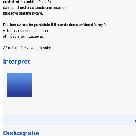
nechci mít na pohřbu šumaře
dám přednost před smutečním maršem
bluesové smutné kytaře.
Předem už prosím pozůstalé lidi nechte doma sváteční černý šat
v džínách si sedněte u mně
ať můžu s vámi zazpívat.
Až mě andělé zavolají k sobě
Interpret
Diskografie