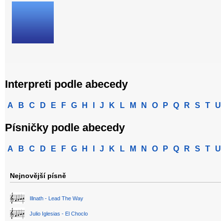
Interpreti podle abecedy
A
B
C
D
E
F
G
H
I
J
K
L
M
N
O
P
Q
R
S
T
U
Písničky podle abecedy
A
B
C
D
E
F
G
H
I
J
K
L
M
N
O
P
Q
R
S
T
U
Nejnovější písně
Illnath - Lead The Way
Julio Iglesias - El Choclo