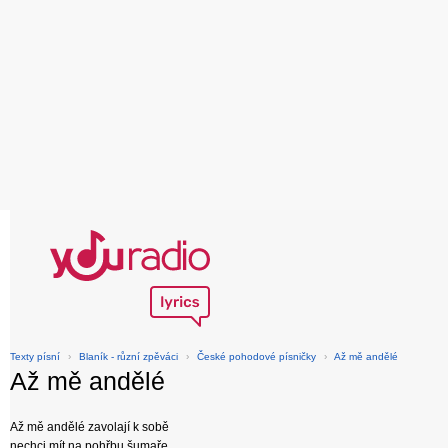
Texty písní
›
Blaník - různí zpěváci
›
České pohodové písničky
›
Až mě andělé
Až mě andělé
Až mě andělé zavolají k sobě
nechci mít na pohřbu šumaře