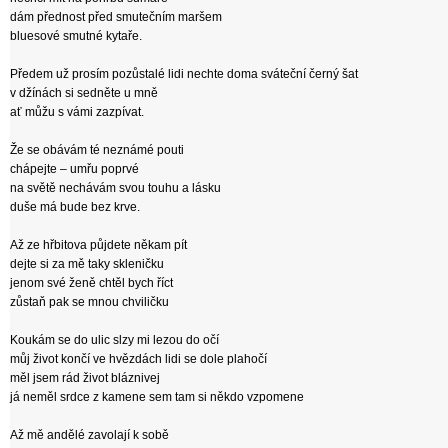
dám přednost před smutečním maršem
bluesové smutné kytaře.
Předem už prosím pozůstalé lidi nechte doma sváteční černý šat
v džínách si sedněte u mně
ať můžu s vámi zazpívat.
Že se obávám té neznámé pouti
chápejte – umřu poprvé
na světě nechávám svou touhu a lásku
duše má bude bez krve.
Až ze hřbitova půjdete někam pít
dejte si za mě taky skleničku
jenom své ženě chtěl bych říct
zůstaň pak se mnou chviličku
Koukám se do ulic slzy mi lezou do očí
můj život končí ve hvězdách lidi se dole plahočí
měl jsem rád život bláznivej
já neměl srdce z kamene sem tam si někdo vzpomene
Až mě andělé zavolají k sobě