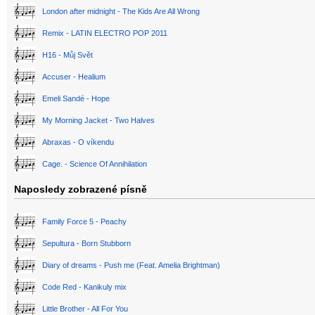
London after midnight - The Kids Are All Wrong
Remix - LATIN ELECTRO POP 2011
H16 - Můj Svět
Accuser - Healium
Emeli Sandé - Hope
My Morning Jacket - Two Halves
Abraxas - O víkendu
Cage. - Science Of Annihilation
Naposledy zobrazené písně
Family Force 5 - Peachy
Sepultura - Born Stubborn
Diary of dreams - Push me (Feat. Amelia Brightman)
Code Red - Kanikuly mix
Little Brother - All For You