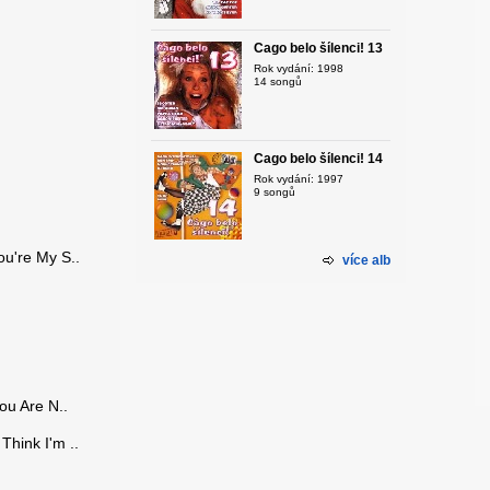
Čago belo šílenci! 13
Rok vydání: 1998
14 songů
Čago belo šílenci! 14
Rok vydání: 1997
9 songů
ou're My S..
více alb
g
ou Are N..
Think I'm ..