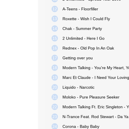
12
A-Teens - Floorfiller
13
Roxette - Wish I Could Fly
14
Chak - Summer Party
15
2 Unlimited - Here I Go
16
Rednex - Old Pop In An Oak
17
Getting over you
18
Modern Talking - You're My Heart, Y
19
Marc Et Claude - I Need Your Lovin
20
Liquido - Narcotic
21
Moloko - Pure Pleasure Seeker
22
Modern Talking Ft. Eric Singleton - Y
23
N-Trance Feat. Rod Stewart - Da Ya 
24
Corona - Baby Baby