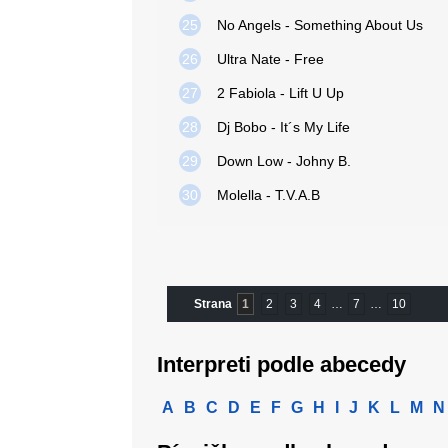
25
No Angels - Something About Us
26
Ultra Nate - Free
27
2 Fabiola - Lift U Up
28
Dj Bobo - It´s My Life
29
Down Low - Johny B.
30
Molella - T.V.A.B
Strana
1
2
3
4
…
7
…
10
Interpreti podle abecedy
A
B
C
D
E
F
G
H
I
J
K
L
M
N