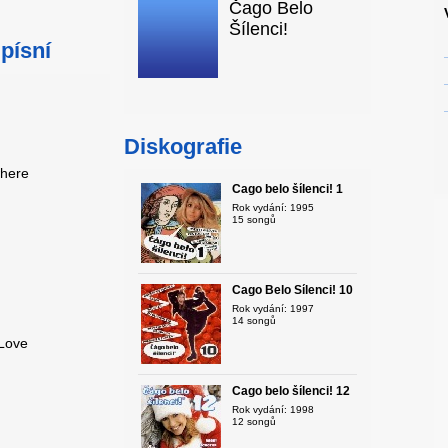
Čago Belo
Šílenci!
písní
Diskografie
where
Čago belo šílenci! 1
Rok vydání: 1995
15 songů
Čago Belo Šílenci! 10
Rok vydání: 1997
14 songů
 Love
Čago belo šílenci! 12
Rok vydání: 1998
12 songů