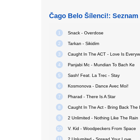
Čago Belo Šílenci!: Seznam 
1
Snack - Overdose
2
Tarkan - Sikidim
3
Caught In The ACT - Love Is Every
4
Panjabi Mc - Mundian To Bach Ke
5
Sash! Feat. La Trec - Stay
6
Kosmonova - Dance Avec Moi!
7
Pharad - There Is A Star
8
Caught In The Act - Bring Back The
9
2 Unlimited - Nothing Like The Rain
10
V. Kid - Woodpeckers From Space
11
2 Unlumited - Spread Your Love