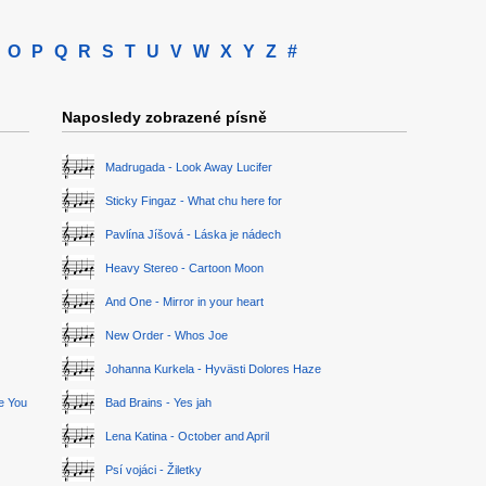
O
P
Q
R
S
T
U
V
W
X
Y
Z
#
Naposledy zobrazené písně
Madrugada - Look Away Lucifer
Sticky Fingaz - What chu here for
Pavlína Jíšová - Láska je nádech
Heavy Stereo - Cartoon Moon
And One - Mirror in your heart
New Order - Whos Joe
Johanna Kurkela - Hyvästi Dolores Haze
ge You
Bad Brains - Yes jah
Lena Katina - October and April
Psí vojáci - Žiletky