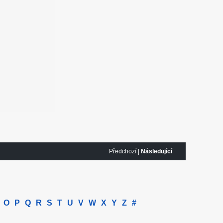
Předchozí |
Následující
O
P
Q
R
S
T
U
V
W
X
Y
Z
#