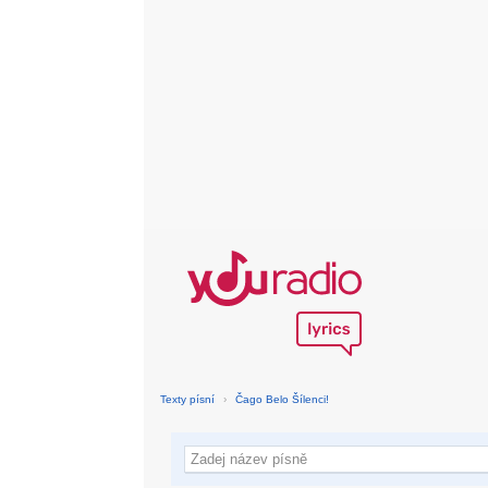
Texty písní
›
Čago Belo Šílenci!