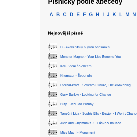
Písničky podle abecedy
A
B
C
D
E
F
G
H
I
J
K
L
M
N
Nejnovější písně
D - Akaki hitsuji ni yoru bansankai
Monster Magnet - Your Lies Become You
Kali - Viem čo chcem
Khomator - Šepot ulic
Eternal Afflict - Seventh Culture, The Awakening
Gary Barlow - Looking for Change
Buty - Jedu do Poruby
Taneční Liga - Sophie Ellis - Bextor - I Won´t Chan
Alvin and Chipmunks 2 - Láska v housce
Miss May I - Monument