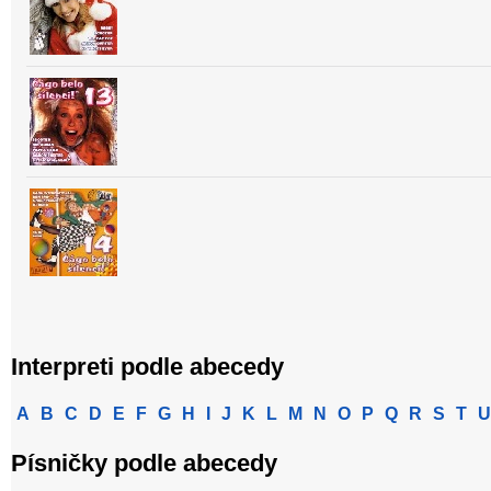
Interpreti podle abecedy
A
B
C
D
E
F
G
H
I
J
K
L
M
N
O
P
Q
R
S
T
U
Písničky podle abecedy