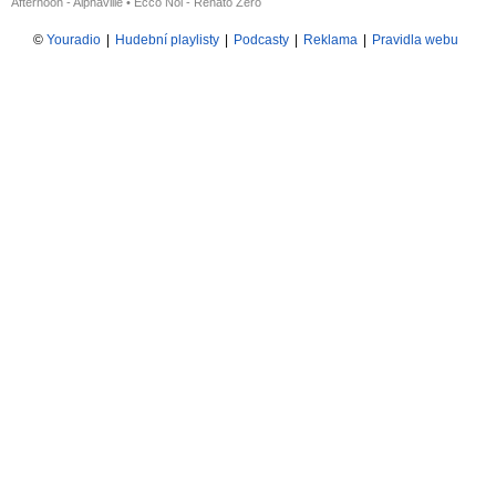
Afternoon - Alphaville
•
Ecco Noi - Renato Zero
©
Youradio
|
Hudební playlisty
|
Podcasty
|
Reklama
|
Pravidla webu