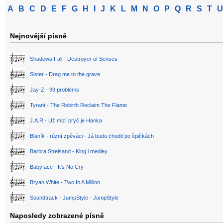
A
B
C
D
E
F
G
H
I
J
K
L
M
N
O
P
Q
R
S
T
U
Nejnovější písně
Shadows Fall - Destroyer of Senses
Sister - Drag me to the grave
Jay-Z - 99 problems
Tyrant - The Rebirth Reclaim The Flame
J.A.R - Už mizí pryč je Hanka
Blaník - různí zpěváci - Já budu chodit po špičkách
Barbra Streisand - King i medley
Babyface - It's No Cry
Bryan White - Two In A Million
Soundtrack - JumpStyle - JumpStyle
Naposledy zobrazené písně