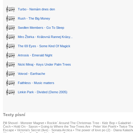
Turbo - Nemám dnes den
Rush - The Big Money
Swollen Members - Go To Sleep
Miro Žbirka - Královná Rannej Krásy...
The 69 Eyes - Some Kind Of Magick
Artrosis - Emerald Night
Nicki Minaj - Keys Under Palm Trees
Voivod - Earthache
Faithless - Music matters
Linkin Park - Divided (Demo 2005)
Texty písní
Pill Shovel - Monster Magnet
•
Rockin´ Around The Christmas Tree - Kidz Bop
•
Galadriel -
Čech
•
Hold On - Saxon
•
Going to Where the Tea-Trees Are - Peter Von Poehl
•
Twice The
Escape
•
Victoria's Secret (live) - Sonata Arctica
•
The power of love po (2) - Diana Kalas