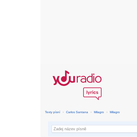
Texty písní
›
Carlos Santana
›
Milagro
›
Milagro