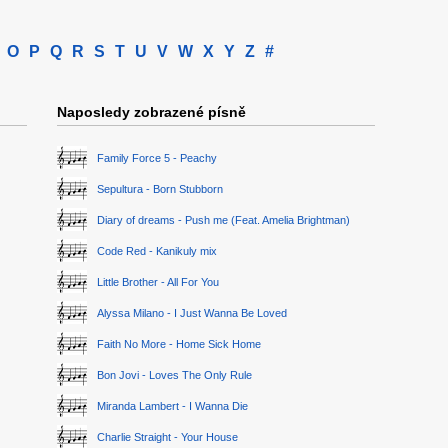
O
P
Q
R
S
T
U
V
W
X
Y
Z
#
Naposledy zobrazené písně
Family Force 5 - Peachy
Sepultura - Born Stubborn
Diary of dreams - Push me (Feat. Amelia Brightman)
Code Red - Kanikuly mix
Little Brother - All For You
Alyssa Milano - I Just Wanna Be Loved
Faith No More - Home Sick Home
Bon Jovi - Loves The Only Rule
Miranda Lambert - I Wanna Die
Charlie Straight - Your House