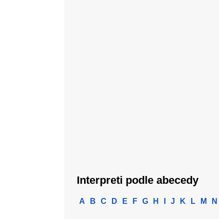
Interpreti podle abecedy
A
B
C
D
E
F
G
H
I
J
K
L
M
N