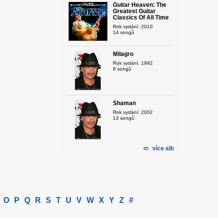
Guitar Heaven: The
Greatest Guitar
Classics Of All Time
Rok vydání: 2010
14 songů
Milagro
Rok vydání: 1992
9 songů
Shaman
Rok vydání: 2002
13 songů
více alb
O
P
Q
R
S
T
U
V
W
X
Y
Z
#