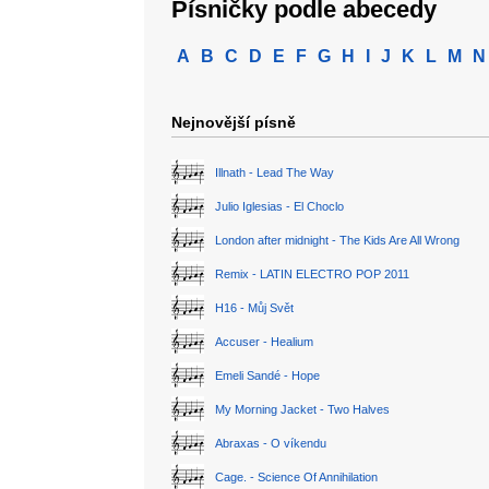
Písničky podle abecedy
A
B
C
D
E
F
G
H
I
J
K
L
M
N
Nejnovější písně
Illnath - Lead The Way
Julio Iglesias - El Choclo
London after midnight - The Kids Are All Wrong
Remix - LATIN ELECTRO POP 2011
H16 - Můj Svět
Accuser - Healium
Emeli Sandé - Hope
My Morning Jacket - Two Halves
Abraxas - O víkendu
Cage. - Science Of Annihilation