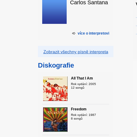
Carlos Santana
více o interpretovi
Zobrazit všechny písně interpreta
Diskografie
All That I Am
Rok vydání: 2005
12 songů
Freedom
Rok vydání: 1987
8 songů