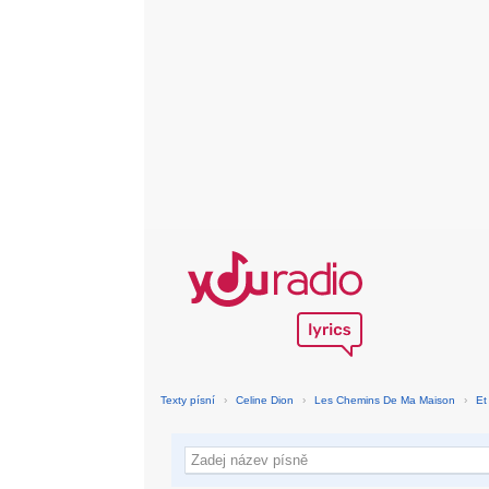
Texty písní
›
Celine Dion
›
Les Chemins De Ma Maison
›
Et