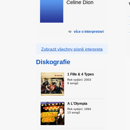
Celine Dion
více o interpretovi
Zobrazit všechny písně interpreta
Diskografie
1 Fille & 4 Types
Rok vydání: 2003
9 songů
A L'Olympia
Rok vydání: 1994
13 songů