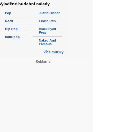
Vyladěné hudební nálady
Pop
Justin Bieber
Rock
Linkin Park
Hip Hop
Black Eyed
Peas
Indie pop
Naked And
Famous
více muziky