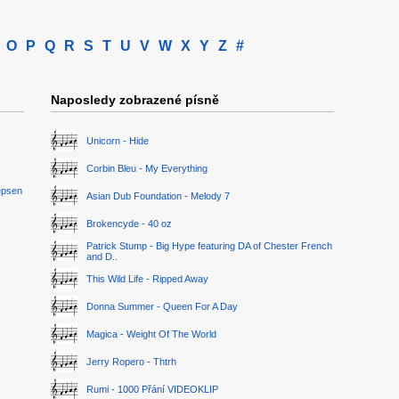
O
P
Q
R
S
T
U
V
W
X
Y
Z
#
Naposledy zobrazené písně
Unicorn - Hide
Corbin Bleu - My Everything
epsen
Asian Dub Foundation - Melody 7
Brokencyde - 40 oz
Patrick Stump - Big Hype featuring DA of Chester French
and D..
This Wild Life - Ripped Away
Donna Summer - Queen For A Day
Magica - Weight Of The World
Jerry Ropero - Thtrh
Rumi - 1000 Přání VIDEOKLIP