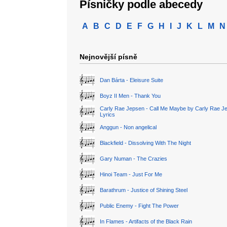
Písničky podle abecedy
A
B
C
D
E
F
G
H
I
J
K
L
M
N
Nejnovější písně
Dan Bárta - Eleisure Suite
Boyz II Men - Thank You
Carly Rae Jepsen - Call Me Maybe by Carly Rae J
Lyrics
Anggun - Non angelical
Blackfield - Dissolving With The Night
Gary Numan - The Crazies
Hinoi Team - Just For Me
Barathrum - Justice of Shining Steel
Public Enemy - Fight The Power
In Flames - Artifacts of the Black Rain