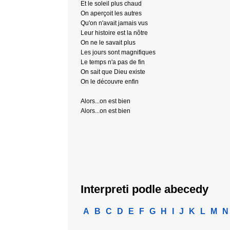
Et le soleil plus chaud
On aperçoit les autres
Qu'on n'avait jamais vus
Leur histoire est la nôtre
On ne le savait plus
Les jours sont magnifiques
Le temps n'a pas de fin
On sait que Dieu existe
On le découvre enfin
Alors...on est bien
Alors...on est bien
Interpreti podle abecedy
A
B
C
D
E
F
G
H
I
J
K
L
M
N