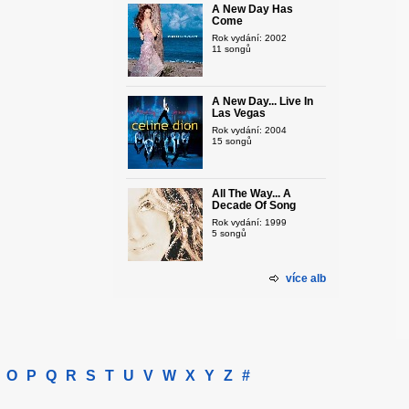
A New Day Has
Come
Rok vydání: 2002
11 songů
A New Day... Live In
Las Vegas
Rok vydání: 2004
15 songů
All The Way... A
Decade Of Song
Rok vydání: 1999
5 songů
více alb
O
P
Q
R
S
T
U
V
W
X
Y
Z
#