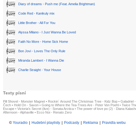
Diary of dreams - Push me (Feat. Amelia Brightman)
Code Red - Kanikuly mix
Little Brother - All For You
Alyssa Milano - I Just Wanna Be Loved
Faith No More - Home Sick Home
Bon Jovi - Loves The Only Rule
Miranda Lambert - I Wanna Die
Charlie Straight - Your House
Texty písní
Pill Shovel - Monster Magnet
•
Rockin´ Around The Christmas Tree - Kidz Bop
•
Galadriel -
Čech
•
Hold On - Saxon
•
Going to Where the Tea-Trees Are - Peter Von Poehl
•
Twice The
Escape
•
Victoria's Secret (live) - Sonata Arctica
•
The power of love po (2) - Diana Kalas
Afternoon - Alphaville
•
Ecco Noi - Renato Zero
©
Youradio
|
Hudební playlisty
|
Podcasty
|
Reklama
|
Pravidla webu