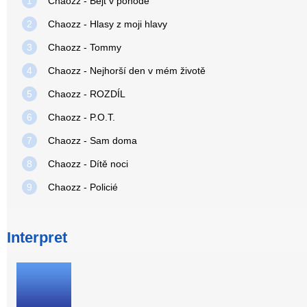
1
Chaozz - Bejt v pohodě
2
Chaozz - Hlasy z moji hlavy
3
Chaozz - Tommy
4
Chaozz - Nejhorší den v mém životě
5
Chaozz - ROZDÍL
6
Chaozz - P.O.T.
7
Chaozz - Sam doma
8
Chaozz - Dítě noci
9
Chaozz - Policié
Interpret