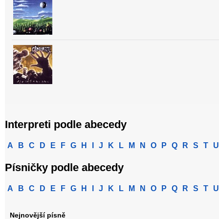
Interpreti podle abecedy
A
B
C
D
E
F
G
H
I
J
K
L
M
N
O
P
Q
R
S
T
U
Písničky podle abecedy
A
B
C
D
E
F
G
H
I
J
K
L
M
N
O
P
Q
R
S
T
U
Nejnovější písně