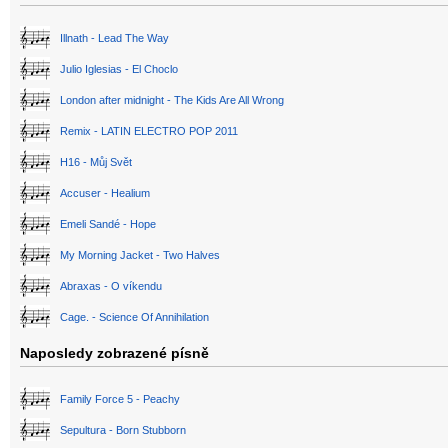
Illnath - Lead The Way
Julio Iglesias - El Choclo
London after midnight - The Kids Are All Wrong
Remix - LATIN ELECTRO POP 2011
H16 - Můj Svět
Accuser - Healium
Emeli Sandé - Hope
My Morning Jacket - Two Halves
Abraxas - O víkendu
Cage. - Science Of Annihilation
Naposledy zobrazené písně
Family Force 5 - Peachy
Sepultura - Born Stubborn