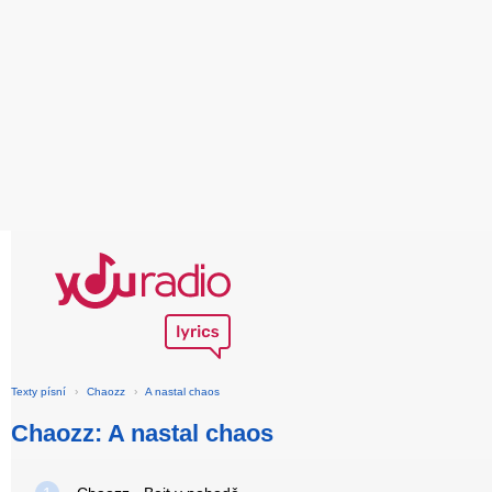
Texty písní
›
Chaozz
›
A nastal chaos
Chaozz: A nastal chaos