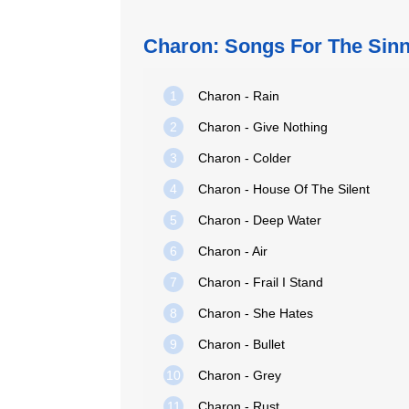
Charon: Songs For The Sin
1
Charon - Rain
2
Charon - Give Nothing
3
Charon - Colder
4
Charon - House Of The Silent
5
Charon - Deep Water
6
Charon - Air
7
Charon - Frail I Stand
8
Charon - She Hates
9
Charon - Bullet
10
Charon - Grey
11
Charon - Rust