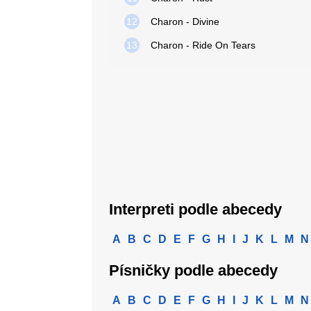
12
Charon - Divine
13
Charon - Ride On Tears
Interpreti podle abecedy
A
B
C
D
E
F
G
H
I
J
K
L
M
N
Písničky podle abecedy
A
B
C
D
E
F
G
H
I
J
K
L
M
N