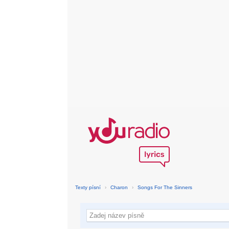
Texty písní
›
Charon
›
Songs For The Sinners