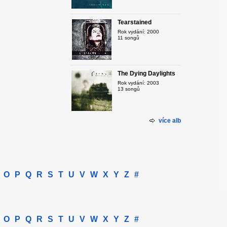
Tearstained
Rok vydání: 2000
11 songů
The Dying Daylights
Rok vydání: 2003
13 songů
více alb
O
P
Q
R
S
T
U
V
W
X
Y
Z
#
O
P
Q
R
S
T
U
V
W
X
Y
Z
#