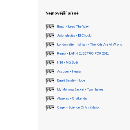
Nejnovější písně
Illnath - Lead The Way
Julio Iglesias - El Choclo
London after midnight - The Kids Are All Wrong
Remix - LATIN ELECTRO POP 2011
H16 - Můj Svět
Accuser - Healium
Emeli Sandé - Hope
My Morning Jacket - Two Halves
Abraxas - O víkendu
Cage. - Science Of Annihilation