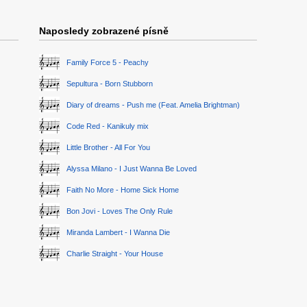
Naposledy zobrazené písně
Family Force 5 - Peachy
Sepultura - Born Stubborn
Diary of dreams - Push me (Feat. Amelia Brightman)
Code Red - Kanikuly mix
Little Brother - All For You
Alyssa Milano - I Just Wanna Be Loved
Faith No More - Home Sick Home
Bon Jovi - Loves The Only Rule
Miranda Lambert - I Wanna Die
Charlie Straight - Your House