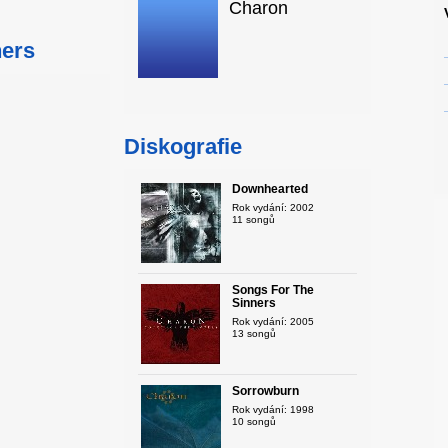
Charon
ners
Diskografie
Downhearted
Rok vydání: 2002
11 songů
Songs For The
Sinners
Rok vydání: 2005
13 songů
Sorrowburn
Rok vydání: 1998
10 songů