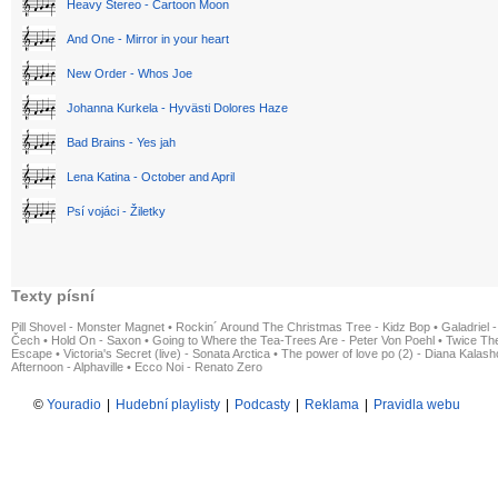
Heavy Stereo - Cartoon Moon
And One - Mirror in your heart
New Order - Whos Joe
Johanna Kurkela - Hyvästi Dolores Haze
Bad Brains - Yes jah
Lena Katina - October and April
Psí vojáci - Žiletky
Texty písní
Pill Shovel - Monster Magnet
•
Rockin´ Around The Christmas Tree - Kidz Bop
•
Galadriel -
Čech
•
Hold On - Saxon
•
Going to Where the Tea-Trees Are - Peter Von Poehl
•
Twice The
Escape
•
Victoria's Secret (live) - Sonata Arctica
•
The power of love po (2) - Diana Kalas
Afternoon - Alphaville
•
Ecco Noi - Renato Zero
©
Youradio
|
Hudební playlisty
|
Podcasty
|
Reklama
|
Pravidla webu