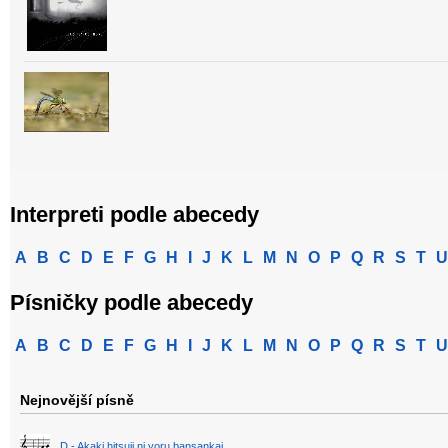
Interpreti podle abecedy
A
B
C
D
E
F
G
H
I
J
K
L
M
N
O
P
Q
R
S
T
U
Písničky podle abecedy
A
B
C
D
E
F
G
H
I
J
K
L
M
N
O
P
Q
R
S
T
U
Nejnovější písně
D - Akaki hitsuji ni yoru bansankai