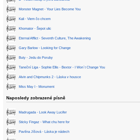
Monster Magnet - Your Lies Become You
Kali - Viem čo chcem
Khomator - Šepot ulic
Eternal Afflict - Seventh Culture, The Awakening
Gary Barlow - Looking for Change
Buty - Jedu do Poruby
Taneční Liga - Sophie Ellis - Bextor - I Won´t Change You
Alvin and Chipmunks 2 - Láska v housce
Miss May I - Monument
Naposledy zobrazené písně
Madrugada - Look Away Lucifer
Sticky Fingaz - What chu here for
Pavlína Jíšová - Láska je nádech