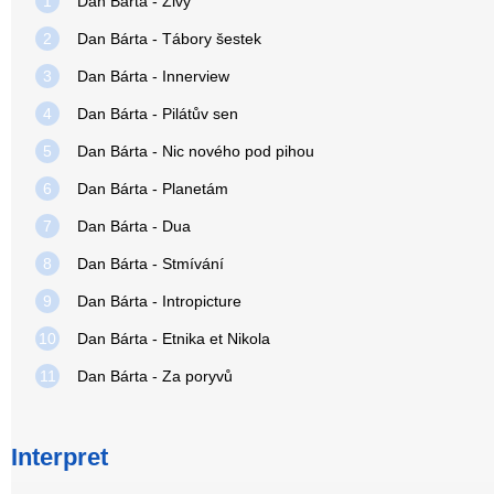
1
Dan Bárta - Živý
2
Dan Bárta - Tábory šestek
3
Dan Bárta - Innerview
4
Dan Bárta - Pilátův sen
5
Dan Bárta - Nic nového pod pihou
6
Dan Bárta - Planetám
7
Dan Bárta - Dua
8
Dan Bárta - Stmívání
9
Dan Bárta - Intropicture
10
Dan Bárta - Etnika et Nikola
11
Dan Bárta - Za poryvů
Interpret