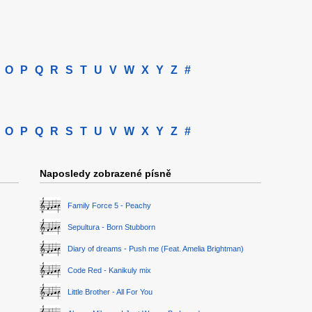
O
P
Q
R
S
T
U
V
W
X
Y
Z
#
O
P
Q
R
S
T
U
V
W
X
Y
Z
#
Naposledy zobrazené písně
Family Force 5 - Peachy
Sepultura - Born Stubborn
Diary of dreams - Push me (Feat. Amelia Brightman)
Code Red - Kanikuly mix
Little Brother - All For You