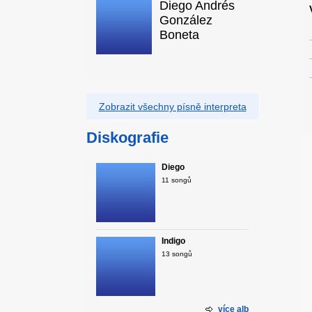
Diego Andrés
González
Boneta
Zobrazit všechny písně interpreta
Diskografie
Diego
11 songů
Índigo
13 songů
více alb