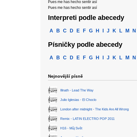
Pues me has hecho sentir así
Pues me has hecho sentir así
Interpreti podle abecedy
A
B
C
D
E
F
G
H
I
J
K
L
M
N
Písničky podle abecedy
A
B
C
D
E
F
G
H
I
J
K
L
M
N
Nejnovější písně
Illnath - Lead The Way
Julio Iglesias - El Choclo
London after midnight - The Kids Are All Wrong
Remix - LATIN ELECTRO POP 2011
H16 - Můj Svět