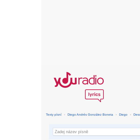
Texty písní
›
Diego Andrés González Boneta
›
Diego
›
Des