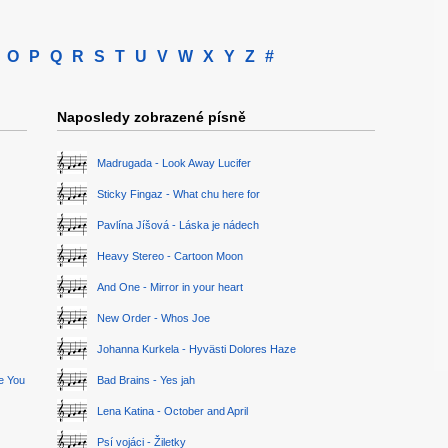
O
P
Q
R
S
T
U
V
W
X
Y
Z
#
Naposledy zobrazené písně
Madrugada - Look Away Lucifer
Sticky Fingaz - What chu here for
Pavlína Jíšová - Láska je nádech
Heavy Stereo - Cartoon Moon
And One - Mirror in your heart
New Order - Whos Joe
Johanna Kurkela - Hyvästi Dolores Haze
ge You
Bad Brains - Yes jah
Lena Katina - October and April
Psí vojáci - Žiletky