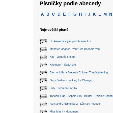
Písničky podle abecedy
A
B
C
D
E
F
G
H
I
J
K
L
M
N
Nejnovější písně
D - Akaki hitsuji ni yoru bansankai
Monster Magnet - Your Lies Become You
Kali - Viem čo chcem
Khomator - Šepot ulic
Eternal Afflict - Seventh Culture, The Awakening
Gary Barlow - Looking for Change
Buty - Jedu do Poruby
Taneční Liga - Sophie Ellis - Bextor - I Won´t Chan
Alvin and Chipmunks 2 - Láska v housce
Miss May I - Monument