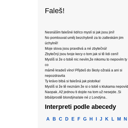
Faleš!
Nesnáším falešné lidi!co myslí si jak jsou jiní!
No pomlouvat uměj bezchybně za to zatleskám jim
úchylně!
Moje slova jsou pravdivá a né zbytečná!
Zbytečný jsou tvoje kecy o tom jak si tě lidi cení!
Myslíš si že o tobě nic nevím,že nikomu to nepovím ty
co
mámě kradeš víno! Přijdeš do školy ožralá a ani si
nepozdravila
Ty krávo blbá si falešná jak pistolka!
Myslíš si že tě neznám že si o tobě s klukama nepoví
Naopak..Až jednou ti dojde na tom už nesejde..Si
blbá!prostě blondýna!ale né z Londýna..
Interpreti podle abecedy
A
B
C
D
E
F
G
H
I
J
K
L
M
N