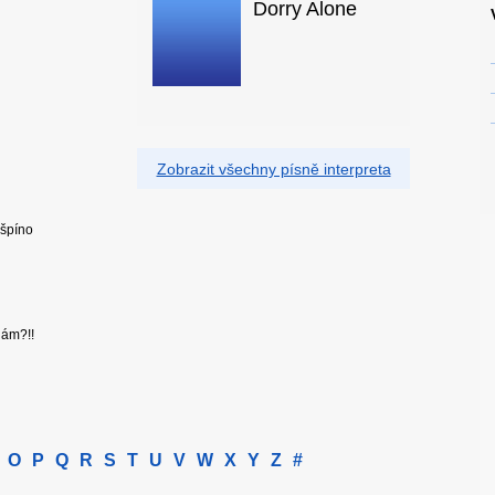
Dorry Alone
Zobrazit všechny písně interpreta
 špíno
dám?!!
O
P
Q
R
S
T
U
V
W
X
Y
Z
#