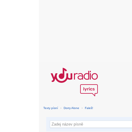
Texty písní
›
Dorry Alone
›
Faleš!