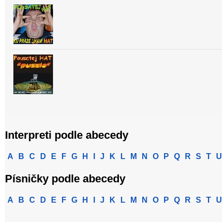
Interpreti podle abecedy
A
B
C
D
E
F
G
H
I
J
K
L
M
N
O
P
Q
R
S
T
U
Písničky podle abecedy
A
B
C
D
E
F
G
H
I
J
K
L
M
N
O
P
Q
R
S
T
U