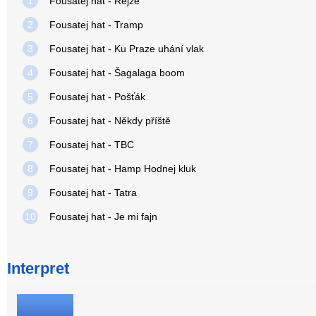
1
Fousatej hat - Rejže
2
Fousatej hat - Tramp
3
Fousatej hat - Ku Praze uhání vlak
4
Fousatej hat - Šagalaga boom
5
Fousatej hat - Pošťák
6
Fousatej hat - Někdy příště
7
Fousatej hat - TBC
8
Fousatej hat - Hamp Hodnej kluk
9
Fousatej hat - Tatra
10
Fousatej hat - Je mi fajn
Interpret