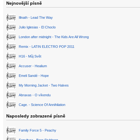
Nejnovější písně
Illnath - Lead The Way
Julio Iglesias - El Choclo
London after midnight - The Kids Are All Wrong
Remix - LATIN ELECTRO POP 2011
H16 - Můj Svět
Accuser - Healium
Emeli Sandé - Hope
My Morning Jacket - Two Halves
Abraxas - O víkendu
Cage. - Science Of Annihilation
Naposledy zobrazené písně
Family Force 5 - Peachy