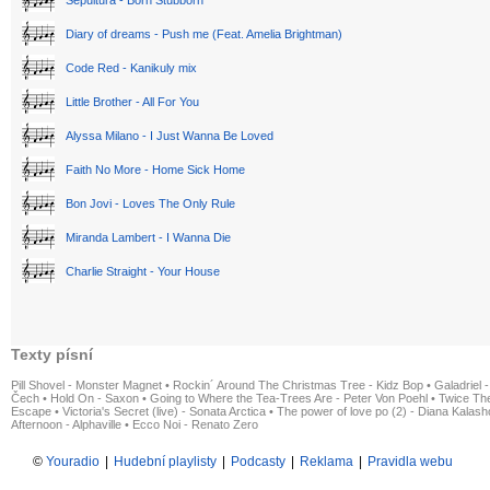
Sepultura - Born Stubborn
Diary of dreams - Push me (Feat. Amelia Brightman)
Code Red - Kanikuly mix
Little Brother - All For You
Alyssa Milano - I Just Wanna Be Loved
Faith No More - Home Sick Home
Bon Jovi - Loves The Only Rule
Miranda Lambert - I Wanna Die
Charlie Straight - Your House
Texty písní
Pill Shovel - Monster Magnet
•
Rockin´ Around The Christmas Tree - Kidz Bop
•
Galadriel -
Čech
•
Hold On - Saxon
•
Going to Where the Tea-Trees Are - Peter Von Poehl
•
Twice The
Escape
•
Victoria's Secret (live) - Sonata Arctica
•
The power of love po (2) - Diana Kalas
Afternoon - Alphaville
•
Ecco Noi - Renato Zero
©
Youradio
|
Hudební playlisty
|
Podcasty
|
Reklama
|
Pravidla webu