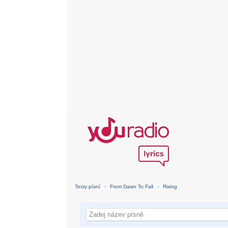
Texty písní
›
From Dawn To Fall
›
Rising