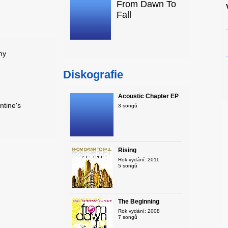
From Dawn To
Fall
ny
Diskografie
Acoustic Chapter EP
ntine's
3 songů
Rising
Rok vydání: 2011
5 songů
The Beginning
Rok vydání: 2008
7 songů