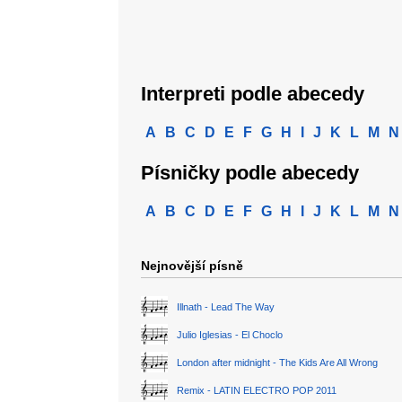
Interpreti podle abecedy
A
B
C
D
E
F
G
H
I
J
K
L
M
N
Písničky podle abecedy
A
B
C
D
E
F
G
H
I
J
K
L
M
N
Nejnovější písně
Illnath - Lead The Way
Julio Iglesias - El Choclo
London after midnight - The Kids Are All Wrong
Remix - LATIN ELECTRO POP 2011