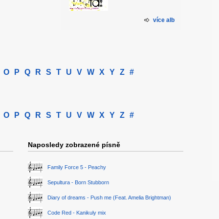
více alb
O
P
Q
R
S
T
U
V
W
X
Y
Z
#
O
P
Q
R
S
T
U
V
W
X
Y
Z
#
Naposledy zobrazené písně
Family Force 5 - Peachy
Sepultura - Born Stubborn
Diary of dreams - Push me (Feat. Amelia Brightman)
Code Red - Kanikuly mix