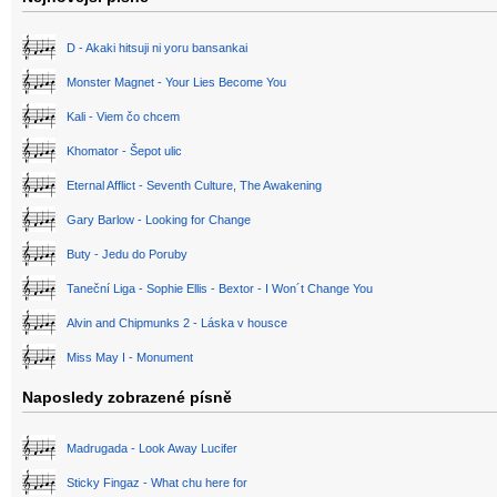
D - Akaki hitsuji ni yoru bansankai
Monster Magnet - Your Lies Become You
Kali - Viem čo chcem
Khomator - Šepot ulic
Eternal Afflict - Seventh Culture, The Awakening
Gary Barlow - Looking for Change
Buty - Jedu do Poruby
Taneční Liga - Sophie Ellis - Bextor - I Won´t Change You
Alvin and Chipmunks 2 - Láska v housce
Miss May I - Monument
Naposledy zobrazené písně
Madrugada - Look Away Lucifer
Sticky Fingaz - What chu here for