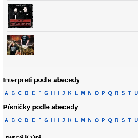
Interpreti podle abecedy
A
B
C
D
E
F
G
H
I
J
K
L
M
N
O
P
Q
R
S
T
U
Písničky podle abecedy
A
B
C
D
E
F
G
H
I
J
K
L
M
N
O
P
Q
R
S
T
U
Nejnovější písně