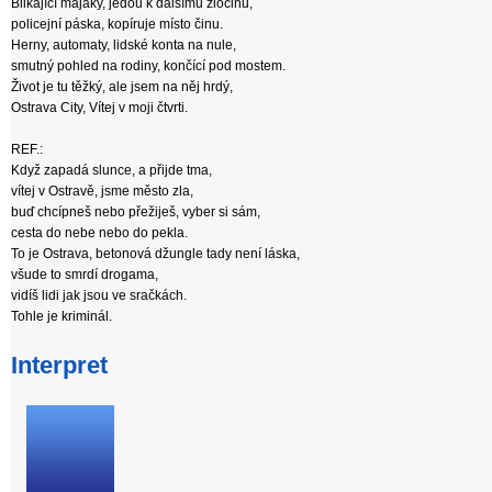
Blikající majáky, jedou k dalšímu zločinu,
policejní páska, kopíruje místo činu.
Herny, automaty, lidské konta na nule,
smutný pohled na rodiny, končící pod mostem.
Život je tu těžký, ale jsem na něj hrdý,
Ostrava City, Vítej v moji čtvrti.
REF.:
Když zapadá slunce, a přijde tma,
vítej v Ostravě, jsme město zla,
buď chcípneš nebo přežiješ, vyber si sám,
cesta do nebe nebo do pekla.
To je Ostrava, betonová džungle tady není láska,
všude to smrdí drogama,
vidíš lidi jak jsou ve sračkách.
Tohle je kriminál.
Interpret