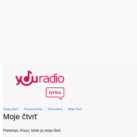
Texty písní
›
Fuerza Arma
›
Proti všem
›
Moje čtvrť
Moje čtvrť
Pretorian, Frezz, tohle je moje čtvrť..