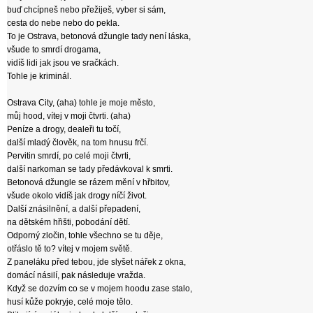
buď chcípneš nebo přežiješ, vyber si sám,
cesta do nebe nebo do pekla.
To je Ostrava, betonová džungle tady není láska,
všude to smrdí drogama,
vidíš lidi jak jsou ve sračkách.
Tohle je kriminál.
Ostrava City, (aha) tohle je moje město,
můj hood, vítej v moji čtvrti. (aha)
Peníze a drogy, dealeři tu točí,
další mladý člověk, na tom hnusu frčí.
Pervitin smrdí, po celé moji čtvrti,
další narkoman se tady předávkoval k smrti.
Betonová džungle se rázem mění v hřbitov,
všude okolo vidíš jak drogy níčí život.
Další znásilnění, a další přepadení,
na dětském hřišti, pobodání dětí.
Odporný zločin, tohle všechno se tu děje,
otřáslo tě to? vítej v mojem světě.
Z paneláku před tebou, jde slyšet nářek z okna,
domácí násilí, pak následuje vražda.
Když se dozvím co se v mojem hoodu zase stalo,
husí kůže pokryje, celé moje tělo.