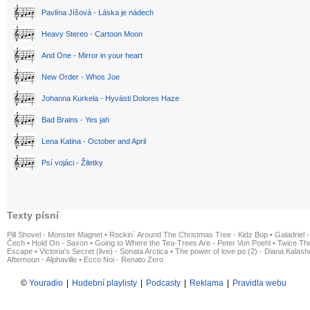
Pavlína Jíšová - Láska je nádech
Heavy Stereo - Cartoon Moon
And One - Mirror in your heart
New Order - Whos Joe
Johanna Kurkela - Hyvästi Dolores Haze
Bad Brains - Yes jah
Lena Katina - October and April
Psí vojáci - Žiletky
Texty písní
Pill Shovel - Monster Magnet
•
Rockin´ Around The Christmas Tree - Kidz Bop
•
Galadriel -
Čech
•
Hold On - Saxon
•
Going to Where the Tea-Trees Are - Peter Von Poehl
•
Twice The
Escape
•
Victoria's Secret (live) - Sonata Arctica
•
The power of love po (2) - Diana Kalas
Afternoon - Alphaville
•
Ecco Noi - Renato Zero
©
Youradio
|
Hudební playlisty
|
Podcasty
|
Reklama
|
Pravidla webu