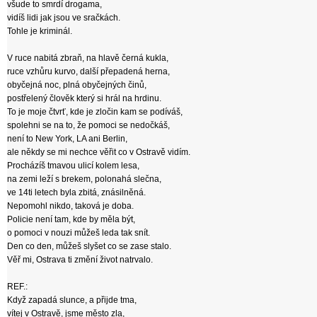
všude to smrdí drogama,
vidíš lidi jak jsou ve sračkách.
Tohle je kriminál.
V ruce nabitá zbraň, na hlavě černá kukla,
ruce vzhůru kurvo, další přepadená herna,
obyčejná noc, plná obyčejných činů,
postřelený člověk který si hrál na hrdinu.
To je moje čtvrť, kde je zločin kam se podíváš,
spolehni se na to, že pomoci se nedočkáš,
není to New York, LA ani Berlin,
ale někdy se mi nechce věřit co v Ostravě vidím.
Procházíš tmavou ulicí kolem lesa,
na zemi leží s brekem, polonahá slečna,
ve 14ti letech byla zbitá, znásilněná.
Nepomohl nikdo, taková je doba.
Policie není tam, kde by měla být,
o pomoci v nouzi můžeš leda tak snít.
Den co den, můžeš slyšet co se zase stalo.
Věř mi, Ostrava ti změní život natrvalo.
REF.:
Když zapadá slunce, a přijde tma,
vítej v Ostravě, jsme město zla,