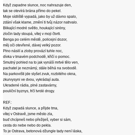
Když zapadne slunce, noc nahrazuje den,
tak se otevírá brána přímo do pekel.
Moje sídliště vypadá, jako by už dávno spalo,
zdání však klame, změní ti tvůj názor natrvalo.
Blikající modré světlo, houkající sirény,
zločin tady stoupá, vítej v moji čtvrti.
Benga po celém městě, policejní dozor,
měj oči otevřené, dávej velký pozor.
Plno násilí a zloby provází tuhle noc,
dívka v tmavém podchodě, křičí o pomoc.
Smutný pohled na to jak vynáší mrtvé tělo ven,
pachatel je neznámý, stále běhá na svobodě.
Na parkovišti jde slyšet zvuk, rozbitého okna,
zkurvysyni ve dvou, vykrádají auta.
Ukradené rádia, plné zastavárny,
pouliční byznys, frčí tvrdé drogy.
REF.:
Když zapadá slunce, a přijde tma,
vítej v Ostravě, jsme město zla,
buď chcípneš nebo přežiješ, vyber si sám,
cesta do nebe nebo do pekla.
To je Ostrava, betonová džungle tady není láska,