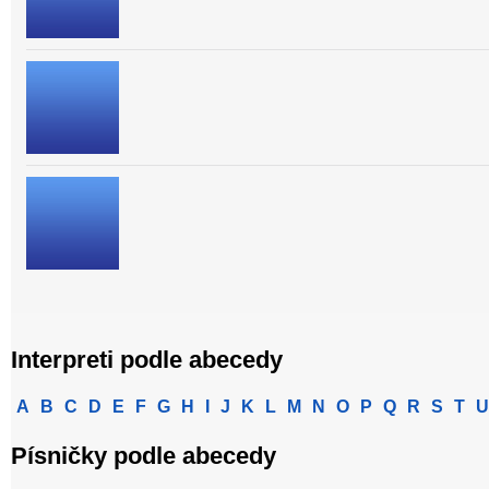
Interpreti podle abecedy
A
B
C
D
E
F
G
H
I
J
K
L
M
N
O
P
Q
R
S
T
U
Písničky podle abecedy