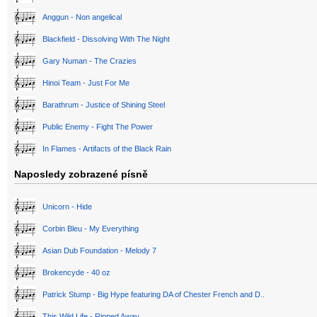
Anggun - Non angelical
Blackfield - Dissolving With The Night
Gary Numan - The Crazies
Hinoi Team - Just For Me
Barathrum - Justice of Shining Steel
Public Enemy - Fight The Power
In Flames - Artifacts of the Black Rain
Naposledy zobrazené písně
Unicorn - Hide
Corbin Bleu - My Everything
Asian Dub Foundation - Melody 7
Brokencyde - 40 oz
Patrick Stump - Big Hype featuring DA of Chester French and D..
This Wild Life - Ripped Away