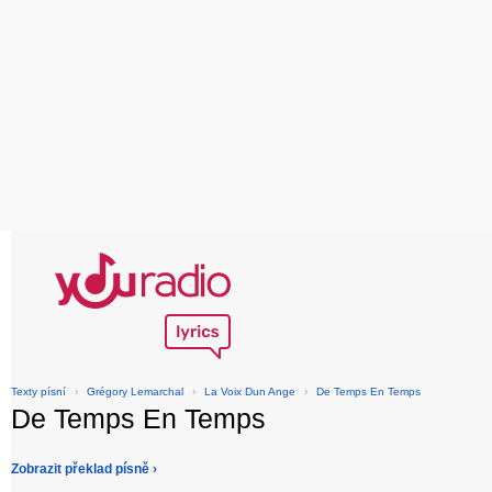
Texty písní
›
Grégory Lemarchal
›
La Voix Dun Ange
›
De Temps En Temps
De Temps En Temps
Zobrazit překlad písně ›