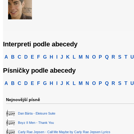
Interpreti podle abecedy
A
B
C
D
E
F
G
H
I
J
K
L
M
N
O
P
Q
R
S
T
U
Písničky podle abecedy
A
B
C
D
E
F
G
H
I
J
K
L
M
N
O
P
Q
R
S
T
U
Nejnovější písně
Dan Bárta - Eleisure Suite
Boyz II Men - Thank You
Carly Rae Jepsen - Call Me Maybe by Carly Rae Jepsen Lyrics