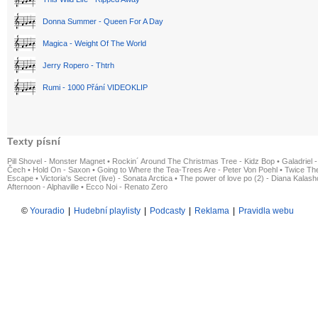
Donna Summer - Queen For A Day
Magica - Weight Of The World
Jerry Ropero - Thtrh
Rumi - 1000 Přání VIDEOKLIP
Texty písní
Pill Shovel - Monster Magnet
•
Rockin´ Around The Christmas Tree - Kidz Bop
•
Galadriel -
Čech
•
Hold On - Saxon
•
Going to Where the Tea-Trees Are - Peter Von Poehl
•
Twice The
Escape
•
Victoria's Secret (live) - Sonata Arctica
•
The power of love po (2) - Diana Kalas
Afternoon - Alphaville
•
Ecco Noi - Renato Zero
©
Youradio
|
Hudební playlisty
|
Podcasty
|
Reklama
|
Pravidla webu