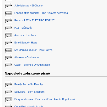
Julio Iglesias - El Choclo
London after midnight - The Kids Are All Wrong
Remix - LATIN ELECTRO POP 2011
H16 - Můj Svět
Accuser - Healium
Emeli Sandé - Hope
My Morning Jacket - Two Halves
Abraxas - O víkendu
Cage. - Science Of Annihilation
Naposledy zobrazené písně
Family Force 5 - Peachy
Sepultura - Born Stubborn
Diary of dreams - Push me (Feat. Amelia Brightman)
Code Red - Kanikuly mix