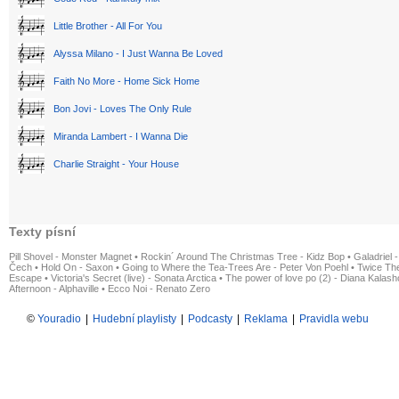
Little Brother - All For You
Alyssa Milano - I Just Wanna Be Loved
Faith No More - Home Sick Home
Bon Jovi - Loves The Only Rule
Miranda Lambert - I Wanna Die
Charlie Straight - Your House
Texty písní
Pill Shovel - Monster Magnet
•
Rockin´ Around The Christmas Tree - Kidz Bop
•
Galadriel -
Čech
•
Hold On - Saxon
•
Going to Where the Tea-Trees Are - Peter Von Poehl
•
Twice The
Escape
•
Victoria's Secret (live) - Sonata Arctica
•
The power of love po (2) - Diana Kalas
Afternoon - Alphaville
•
Ecco Noi - Renato Zero
©
Youradio
|
Hudební playlisty
|
Podcasty
|
Reklama
|
Pravidla webu