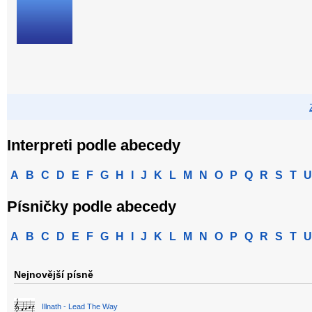
Interpreti podle abecedy
A
B
C
D
E
F
G
H
I
J
K
L
M
N
O
P
Q
R
S
T
U
Písničky podle abecedy
A
B
C
D
E
F
G
H
I
J
K
L
M
N
O
P
Q
R
S
T
U
Nejnovější písně
Illnath - Lead The Way