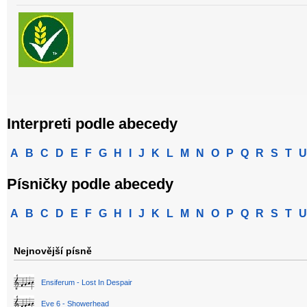
Interpreti podle abecedy
A
B
C
D
E
F
G
H
I
J
K
L
M
N
O
P
Q
R
S
T
U
Písničky podle abecedy
A
B
C
D
E
F
G
H
I
J
K
L
M
N
O
P
Q
R
S
T
U
Nejnovější písně
Ensiferum - Lost In Despair
Eve 6 - Showerhead