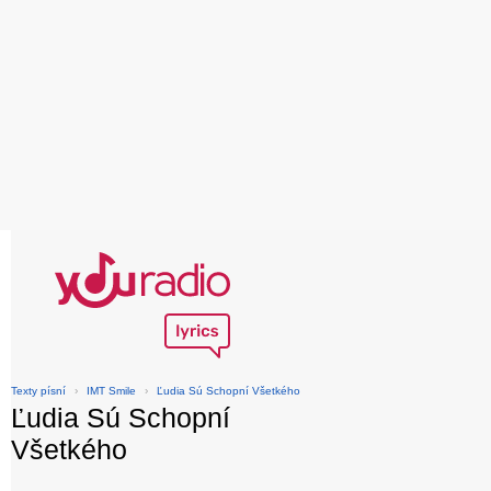
Texty písní
›
IMT Smile
›
Ľudia Sú Schopní Všetkého
Ľudia Sú Schopní
Všetkého