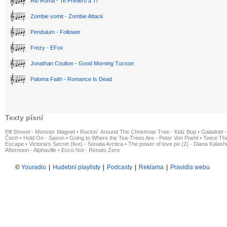
Rio Roma - Te Prefiero a Ti
Zombie vomit - Zombie Attack
Pendulum - Follower
Frezy - EFox
Jonathan Coulton - Good Morning Tucson
Paloma Faith - Romance Is Dead
Texty písní
Pill Shovel - Monster Magnet
•
Rockin´ Around The Christmas Tree - Kidz Bop
•
Galadriel -
Čech
•
Hold On - Saxon
•
Going to Where the Tea-Trees Are - Peter Von Poehl
•
Twice The
Escape
•
Victoria's Secret (live) - Sonata Arctica
•
The power of love po (2) - Diana Kalas
Afternoon - Alphaville
•
Ecco Noi - Renato Zero
©
Youradio
|
Hudební playlisty
|
Podcasty
|
Reklama
|
Pravidla webu