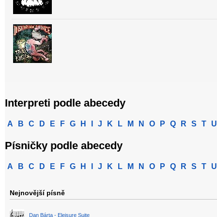
Interpreti podle abecedy
A
B
C
D
E
F
G
H
I
J
K
L
M
N
O
P
Q
R
S
T
U
Písničky podle abecedy
A
B
C
D
E
F
G
H
I
J
K
L
M
N
O
P
Q
R
S
T
U
Nejnovější písně
Dan Bárta - Eleisure Suite