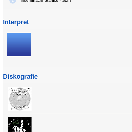
1
Inseminační Stanice - Stáří
Interpret
Diskografie