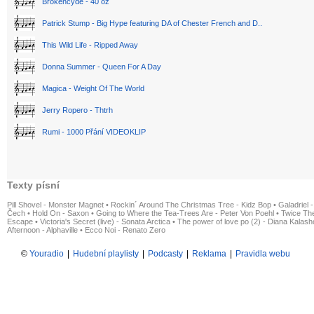
Brokencyde - 40 oz
Patrick Stump - Big Hype featuring DA of Chester French and D..
This Wild Life - Ripped Away
Donna Summer - Queen For A Day
Magica - Weight Of The World
Jerry Ropero - Thtrh
Rumi - 1000 Přání VIDEOKLIP
Texty písní
Pill Shovel - Monster Magnet
•
Rockin´ Around The Christmas Tree - Kidz Bop
•
Galadriel -
Čech
•
Hold On - Saxon
•
Going to Where the Tea-Trees Are - Peter Von Poehl
•
Twice The
Escape
•
Victoria's Secret (live) - Sonata Arctica
•
The power of love po (2) - Diana Kalas
Afternoon - Alphaville
•
Ecco Noi - Renato Zero
©
Youradio
|
Hudební playlisty
|
Podcasty
|
Reklama
|
Pravidla webu