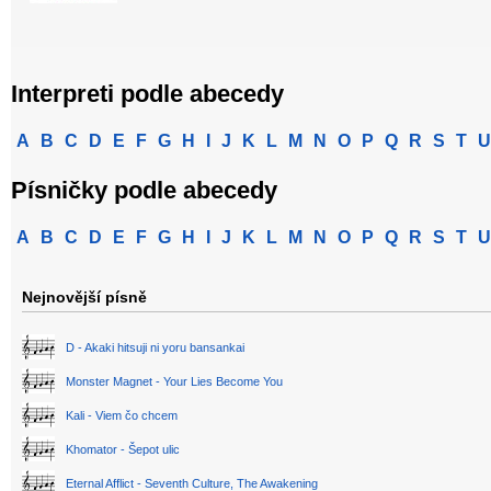
Interpreti podle abecedy
A
B
C
D
E
F
G
H
I
J
K
L
M
N
O
P
Q
R
S
T
U
Písničky podle abecedy
A
B
C
D
E
F
G
H
I
J
K
L
M
N
O
P
Q
R
S
T
U
Nejnovější písně
D - Akaki hitsuji ni yoru bansankai
Monster Magnet - Your Lies Become You
Kali - Viem čo chcem
Khomator - Šepot ulic
Eternal Afflict - Seventh Culture, The Awakening