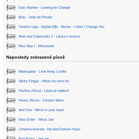
Gary Barlow - Looking for Change
Buty - Jedu do Poruby
Taneční Liga - Sophie Ellis - Bextor - I Won´t Change You
Alvin and Chipmunks 2 - Láska v housce
Miss May I - Monument
Naposledy zobrazené písně
Madrugada - Look Away Lucifer
Sticky Fingaz - What chu here for
Pavlína Jíšová - Láska je nádech
Heavy Stereo - Cartoon Moon
And One - Mirror in your heart
New Order - Whos Joe
Johanna Kurkela - Hyvästi Dolores Haze
Bad Brains - Yes jah