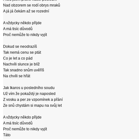
Nad obzorem se rodí obrys mraků
A já já čekám až se rozední
A vždycky někdo přijde
A má tisíc důvodů
Proč nemůže to nikdy vyjít
Dokud se neodrazíš
Tak nemá cenu se ptát
Co je let a co pád
Nachvíli slunce je blíž
Tak snadno snům uvěříš
Na chvíli se hřát
Jak Ikaros u posledního soudu
Už vím že pokaždý je naposled
Z vosku a per ze vzpomínek a přání
Ze snů chystám si mapu na svůj let
A vždycky někdo přijde
A má tisíc důvodů
Proč nemůže to nikdy vyjít
Táto