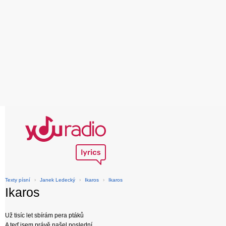
Texty písní
›
Janek Ledecký
›
Ikaros
›
Ikaros
Ikaros
Už tisíc let sbírám pera ptáků
A teď jsem právě našel poslední