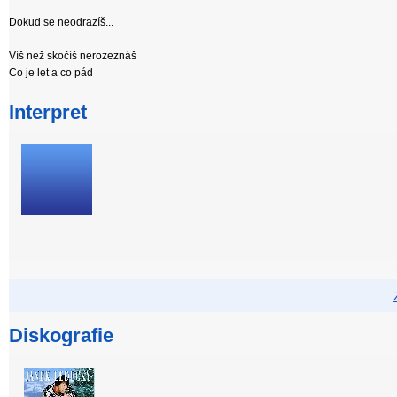
Dokud se neodrazíš...
Víš než skočíš nerozeznáš
Co je let a co pád
Interpret
Diskografie