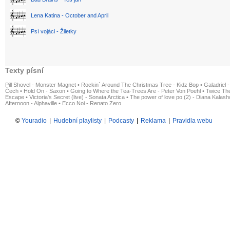
Lena Katina - October and April
Psí vojáci - Žiletky
Texty písní
Pill Shovel - Monster Magnet
•
Rockin´ Around The Christmas Tree - Kidz Bop
•
Galadriel -
Čech
•
Hold On - Saxon
•
Going to Where the Tea-Trees Are - Peter Von Poehl
•
Twice The
Escape
•
Victoria's Secret (live) - Sonata Arctica
•
The power of love po (2) - Diana Kalas
Afternoon - Alphaville
•
Ecco Noi - Renato Zero
©
Youradio
|
Hudební playlisty
|
Podcasty
|
Reklama
|
Pravidla webu