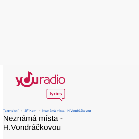
Texty písní
›
Jiří Korn
›
Neznámá místa - H.Vondráčkovou
Neznámá místa -
H.Vondráčkovou