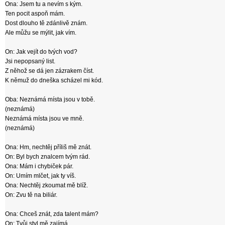
Ona: Jsem tu a nevím s kým.
Ten pocit aspoň mám.
Dost dlouho tě zdánlivě znám.
Ale můžu se mýlit, jak vím.
On: Jak vejít do tvých vod?
Jsi nepopsaný list.
Z něhož se dá jen zázrakem číst.
K němuž do dneška scházel mi kód.
Oba: Neznámá místa jsou v tobě.
(neznámá)
Neznámá místa jsou ve mně.
(neznámá)
Ona: Hm, nechtěj příliš mě znát.
On: Byl bych znalcem tvým rád.
Ona: Mám i chybiček pár.
On: Umím mlčet, jak ty víš.
Ona: Nechtěj zkoumat mě blíž.
On: Zvu tě na biliár.
Ona: Chceš znát, zda talent mám?
On: Tvůj styl mě zajímá.