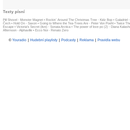
Texty písní
Pill Shovel - Monster Magnet
•
Rockin´ Around The Christmas Tree - Kidz Bop
•
Galadriel -
Čech
•
Hold On - Saxon
•
Going to Where the Tea-Trees Are - Peter Von Poehl
•
Twice The
Escape
•
Victoria's Secret (live) - Sonata Arctica
•
The power of love po (2) - Diana Kalas
Afternoon - Alphaville
•
Ecco Noi - Renato Zero
©
Youradio
|
Hudební playlisty
|
Podcasty
|
Reklama
|
Pravidla webu