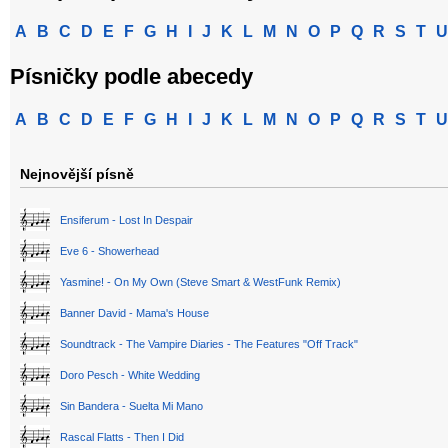
A
B
C
D
E
F
G
H
I
J
K
L
M
N
O
P
Q
R
S
T
U
Písničky podle abecedy
A
B
C
D
E
F
G
H
I
J
K
L
M
N
O
P
Q
R
S
T
U
Nejnovější písně
Ensiferum - Lost In Despair
Eve 6 - Showerhead
Yasmine! - On My Own (Steve Smart & WestFunk Remix)
Banner David - Mama's House
Soundtrack - The Vampire Diaries - The Features "Off Track"
Doro Pesch - White Wedding
Sin Bandera - Suelta Mi Mano
Rascal Flatts - Then I Did