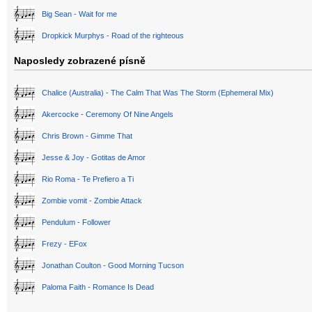
Big Sean - Wait for me
Dropkick Murphys - Road of the righteous
Naposledy zobrazené písně
Chalice (Australia) - The Calm That Was The Storm (Ephemeral Mix)
Akercocke - Ceremony Of Nine Angels
Chris Brown - Gimme That
Jesse & Joy - Gotitas de Amor
Rio Roma - Te Prefiero a Ti
Zombie vomit - Zombie Attack
Pendulum - Follower
Frezy - EFox
Jonathan Coulton - Good Morning Tucson
Paloma Faith - Romance Is Dead