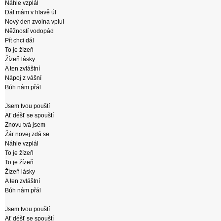
Náhle vzplál
Dál mám v hlavě úl
Nový den zvolna vplul
Něžností vodopád
Pít chci dál
To je žízeň
Žízeň lásky
A ten zvláštní
Nápoj z vášní
Bůh nám přál
Jsem tvou pouští
Ať déšť se spouští
Znovu tvá jsem
Žár novej zdá se
Náhle vzplál
To je žízeň
To je žízeň
Žízeň lásky
A ten zvláštní
Bůh nám přál
Jsem tvou pouští
Ať déšť se spouští