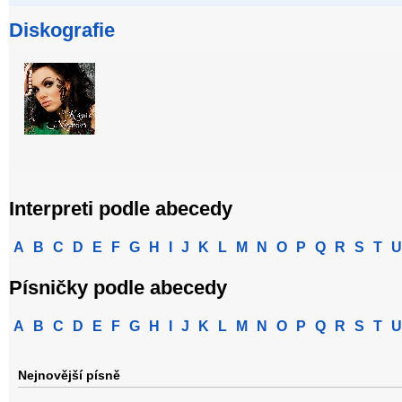
Diskografie
Interpreti podle abecedy
A
B
C
D
E
F
G
H
I
J
K
L
M
N
O
P
Q
R
S
T
U
Písničky podle abecedy
A
B
C
D
E
F
G
H
I
J
K
L
M
N
O
P
Q
R
S
T
U
Nejnovější písně