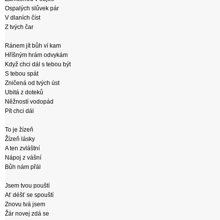
Ospalých slůvek pár
V dlaních číst
Z tvých čar
Ránem jít bůh ví kam
Hříšným hrám odvykám
Když chci dál s tebou být
S tebou spát
Zničená od tvých úst
Ubitá z doteků
Něžností vodopád
Pít chci dál
To je žízeň
Žízeň lásky
A ten zvláštní
Nápoj z vášní
Bůh nám přál
Jsem tvou pouští
Ať déšť se spouští
Znovu tvá jsem
Žár novej zdá se