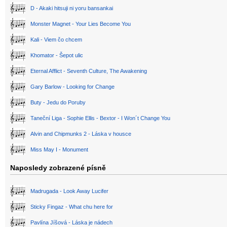
D - Akaki hitsuji ni yoru bansankai
Monster Magnet - Your Lies Become You
Kali - Viem čo chcem
Khomator - Šepot ulic
Eternal Afflict - Seventh Culture, The Awakening
Gary Barlow - Looking for Change
Buty - Jedu do Poruby
Taneční Liga - Sophie Ellis - Bextor - I Won´t Change You
Alvin and Chipmunks 2 - Láska v housce
Miss May I - Monument
Naposledy zobrazené písně
Madrugada - Look Away Lucifer
Sticky Fingaz - What chu here for
Pavlína Jíšová - Láska je nádech