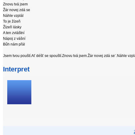
Znovu tvá jsem
Žár novej zdá se
Náhle vzplál
To je žízeň
Žízeň lásky
A ten zvláštní
Nápoj z vášní
Bůh nám přál
Jsem tvou pouští.Ať déšť se spouští.Znovu tvá jsem.Žár novej zdá se¨.Náhle vzpl
Interpret