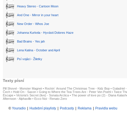
Heavy Stereo - Cartoon Moon
And One - Mirror in your heart
New Order - Whos Joe
Johanna Kurkela - Hyvästi Dolores Haze
Bad Brains - Yes jah
Lena Katina - October and April
Psí vojáci - Žiletky
Texty písní
Pill Shovel - Monster Magnet
•
Rockin´ Around The Christmas Tree - Kidz Bop
•
Galadriel -
Čech
•
Hold On - Saxon
•
Going to Where the Tea-Trees Are - Peter Von Poehl
•
Twice The
Escape
•
Victoria's Secret (live) - Sonata Arctica
•
The power of love po (2) - Diana Kalas
Afternoon - Alphaville
•
Ecco Noi - Renato Zero
©
Youradio
|
Hudební playlisty
|
Podcasty
|
Reklama
|
Pravidla webu