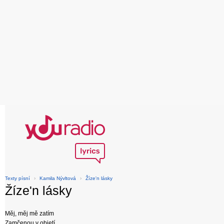
Texty písní
›
Kamila Nývltová
›
Žíze'n lásky
Žíze'n lásky
Měj, měj mě zatím
Zamčenou v objetí