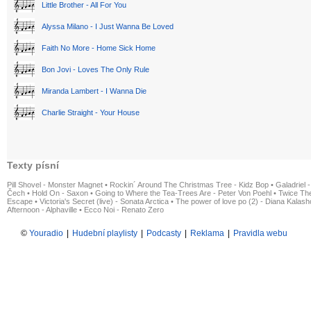
Little Brother - All For You
Alyssa Milano - I Just Wanna Be Loved
Faith No More - Home Sick Home
Bon Jovi - Loves The Only Rule
Miranda Lambert - I Wanna Die
Charlie Straight - Your House
Texty písní
Pill Shovel - Monster Magnet
•
Rockin´ Around The Christmas Tree - Kidz Bop
•
Galadriel -
Čech
•
Hold On - Saxon
•
Going to Where the Tea-Trees Are - Peter Von Poehl
•
Twice The
Escape
•
Victoria's Secret (live) - Sonata Arctica
•
The power of love po (2) - Diana Kalas
Afternoon - Alphaville
•
Ecco Noi - Renato Zero
©
Youradio
|
Hudební playlisty
|
Podcasty
|
Reklama
|
Pravidla webu