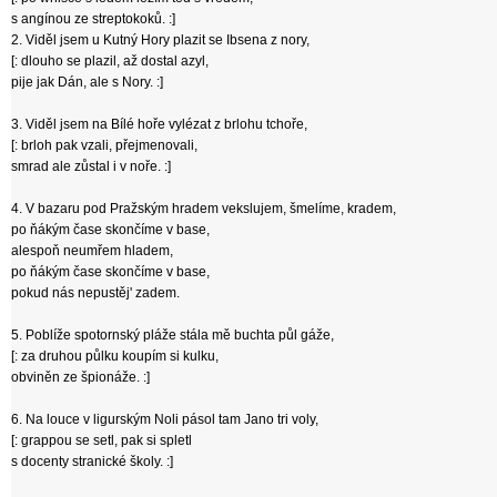
s angínou ze streptokoků. :]
2. Viděl jsem u Kutný Hory plazit se Ibsena z nory,
[: dlouho se plazil, až dostal azyl,
pije jak Dán, ale s Nory. :]
3. Viděl jsem na Bílé hoře vylézat z brlohu tchoře,
[: brloh pak vzali, přejmenovali,
smrad ale zůstal i v noře. :]
4. V bazaru pod Pražským hradem vekslujem, šmelíme, kradem,
po ňákým čase skončíme v base,
alespoň neumřem hladem,
po ňákým čase skončíme v base,
pokud nás nepustěj' zadem.
5. Poblíže spotornský pláže stála mě buchta půl gáže,
[: za druhou půlku koupím si kulku,
obviněn ze špionáže. :]
6. Na louce v ligurským Noli pásol tam Jano tri voly,
[: grappou se setl, pak si spletl
s docenty stranické školy. :]