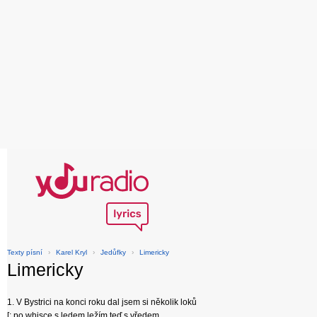
Texty písní
›
Karel Kryl
›
Jedůfky
›
Limericky
Limericky
1. V Bystrici na konci roku dal jsem si několik loků
[: po whisce s ledem ležím teď s vředem,