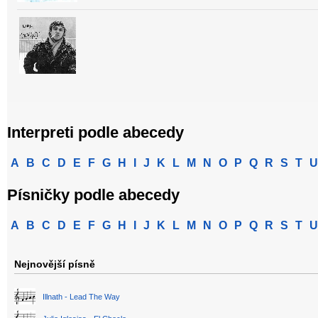
Interpreti podle abecedy
A
B
C
D
E
F
G
H
I
J
K
L
M
N
O
P
Q
R
S
T
U
Písničky podle abecedy
A
B
C
D
E
F
G
H
I
J
K
L
M
N
O
P
Q
R
S
T
U
Nejnovější písně
Illnath - Lead The Way