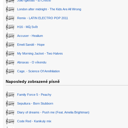
Julio Iglesias - El Choclo
London after midnight - The Kids Are All Wrong
Remix - LATIN ELECTRO POP 2011
H16 - Můj Svět
Accuser - Healium
Emeli Sandé - Hope
My Morning Jacket - Two Halves
Abraxas - O víkendu
Cage. - Science Of Annihilation
Naposledy zobrazené písně
Family Force 5 - Peachy
Sepultura - Born Stubborn
Diary of dreams - Push me (Feat. Amelia Brightman)
Code Red - Kanikuly mix