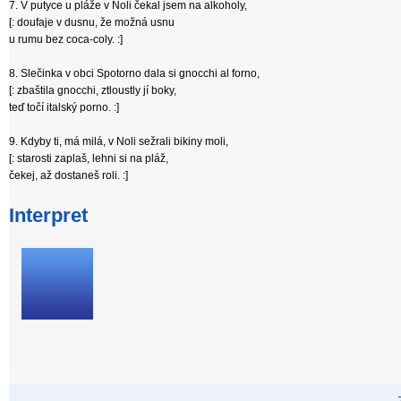
7. V putyce u pláže v Noli čekal jsem na alkoholy,
[: doufaje v dusnu, že možná usnu
u rumu bez coca-coly. :]
8. Slečinka v obci Spotorno dala si gnocchi al forno,
[: zbaštila gnocchi, ztloustly jí boky,
teď točí italský porno. :]
9. Kdyby ti, má milá, v Noli sežrali bikiny moli,
[: starosti zaplaš, lehni si na pláž,
čekej, až dostaneš roli. :]
Interpret