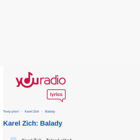
Texty písní
›
Karel Zich
›
Balady
Karel Zich: Balady