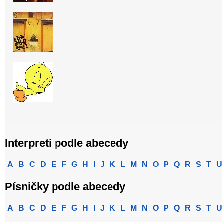
Interpreti podle abecedy
A
B
C
D
E
F
G
H
I
J
K
L
M
N
O
P
Q
R
S
T
U
Písničky podle abecedy
A
B
C
D
E
F
G
H
I
J
K
L
M
N
O
P
Q
R
S
T
U