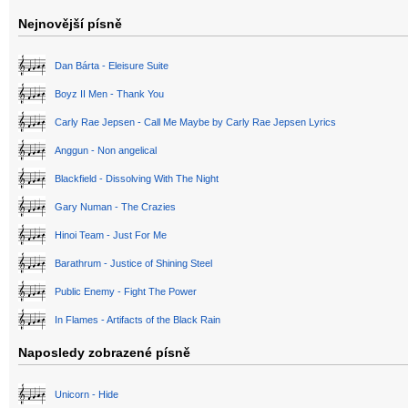
Nejnovější písně
Dan Bárta - Eleisure Suite
Boyz II Men - Thank You
Carly Rae Jepsen - Call Me Maybe by Carly Rae Jepsen Lyrics
Anggun - Non angelical
Blackfield - Dissolving With The Night
Gary Numan - The Crazies
Hinoi Team - Just For Me
Barathrum - Justice of Shining Steel
Public Enemy - Fight The Power
In Flames - Artifacts of the Black Rain
Naposledy zobrazené písně
Unicorn - Hide