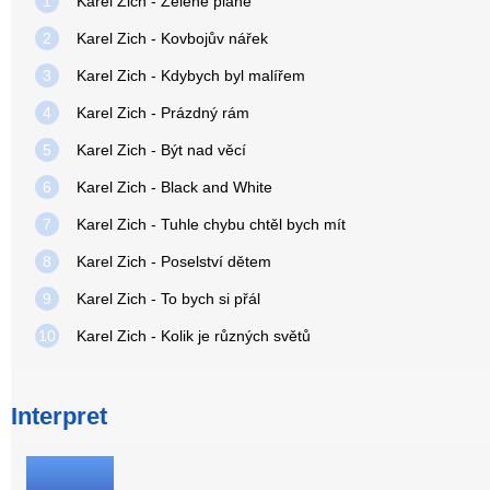
1
Karel Zich - Zelené pláně
2
Karel Zich - Kovbojův nářek
3
Karel Zich - Kdybych byl malířem
4
Karel Zich - Prázdný rám
5
Karel Zich - Být nad věcí
6
Karel Zich - Black and White
7
Karel Zich - Tuhle chybu chtěl bych mít
8
Karel Zich - Poselství dětem
9
Karel Zich - To bych si přál
10
Karel Zich - Kolik je různých světů
Interpret