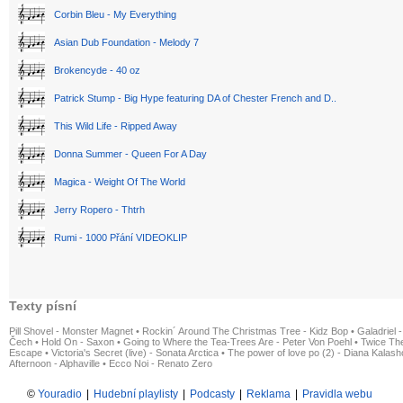
Corbin Bleu - My Everything
Asian Dub Foundation - Melody 7
Brokencyde - 40 oz
Patrick Stump - Big Hype featuring DA of Chester French and D..
This Wild Life - Ripped Away
Donna Summer - Queen For A Day
Magica - Weight Of The World
Jerry Ropero - Thtrh
Rumi - 1000 Přání VIDEOKLIP
Texty písní
Pill Shovel - Monster Magnet
•
Rockin´ Around The Christmas Tree - Kidz Bop
•
Galadriel -
Čech
•
Hold On - Saxon
•
Going to Where the Tea-Trees Are - Peter Von Poehl
•
Twice The
Escape
•
Victoria's Secret (live) - Sonata Arctica
•
The power of love po (2) - Diana Kalas
Afternoon - Alphaville
•
Ecco Noi - Renato Zero
©
Youradio
|
Hudební playlisty
|
Podcasty
|
Reklama
|
Pravidla webu