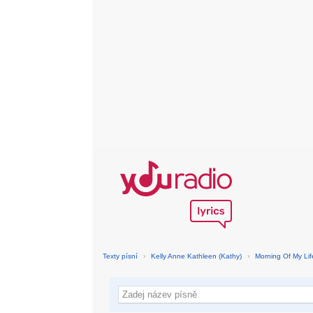
Texty písní
›
Kelly Anne Kathleen (Kathy)
›
Morning Of My Lif