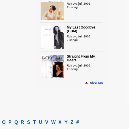
Rok vydání: 2001
12 songů
y
My Last Goodbye
(CDM)
Rok vydání: 2009
2 songů
Straight From My
Heart
Rok vydání: 2002
12 songů
více alb
O
P
Q
R
S
T
U
V
W
X
Y
Z
#