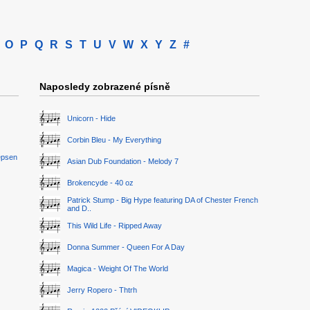
O
P
Q
R
S
T
U
V
W
X
Y
Z
#
Naposledy zobrazené písně
Unicorn - Hide
Corbin Bleu - My Everything
epsen
Asian Dub Foundation - Melody 7
Brokencyde - 40 oz
Patrick Stump - Big Hype featuring DA of Chester French
and D..
This Wild Life - Ripped Away
Donna Summer - Queen For A Day
Magica - Weight Of The World
Jerry Ropero - Thtrh