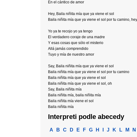
En el cántico de amor
Hey, Baila niñita mía que ya viene el sol
Baila niñita mía que ya viene el sol por tu camino, he
Yo ya te recojo yo ya tengo
El verdadero coraje de una madre
Y esas cosas que sólo el misterio
Allá jamás comprendido
Tuyo y mía de nuestro amor
Say, Baila niñita mía que ya viene el sol
Baila niñita mía que ya viene el sol por tu camino
Baila niñita mía que ya viene el sol
Baila niñita mía que ya viene el sol, oh
Say, Baila niñita mía
Baila niñita mía, baila niñita mía
Baila niñita mía viene el sol
Baila niñita mía
Interpreti podle abecedy
A
B
C
D
E
F
G
H
I
J
K
L
M
N