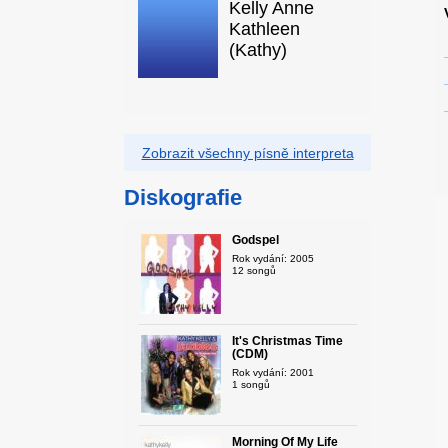
Kelly Anne
Kathleen
(Kathy)
Zobrazit všechny písně interpreta
Diskografie
Godspel
Rok vydání: 2005
12 songů
It's Christmas Time
(CDM)
Rok vydání: 2001
1 songů
Morning Of My Life