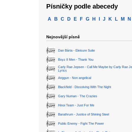
Písničky podle abecedy
A
B
C
D
E
F
G
H
I
J
K
L
M
N
Nejnovější písně
Dan Bárta - Eleisure Suite
Boyz II Men - Thank You
Carly Rae Jepsen - Call Me Maybe by Carly Rae J
Lyrics
Anggun - Non angelical
Blackfield - Dissolving With The Night
Gary Numan - The Crazies
Hinoi Team - Just For Me
Barathrum - Justice of Shining Steel
Public Enemy - Fight The Power