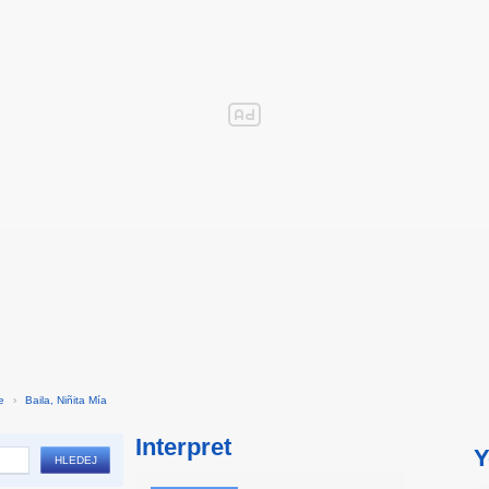
e
›
Baila, Niñita Mía
Interpret
Y