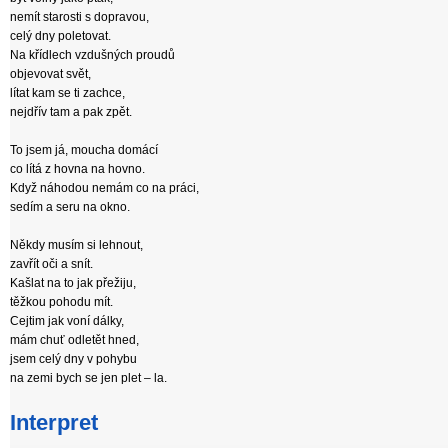
nemít starosti s dopravou,
celý dny poletovat.
Na křídlech vzdušných proudů
objevovat svět,
lítat kam se ti zachce,
nejdřív tam a pak zpět.
To jsem já, moucha domácí
co lítá z hovna na hovno.
Když náhodou nemám co na práci,
sedím a seru na okno.
Někdy musím si lehnout,
zavřít oči a snít.
Kašlat na to jak přežiju,
těžkou pohodu mít.
Cejtim jak voní dálky,
mám chuť odletět hned,
jsem celý dny v pohybu
na zemi bych se jen plet – la.
Interpret