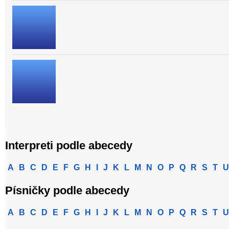
Interpreti podle abecedy
A
B
C
D
E
F
G
H
I
J
K
L
M
N
O
P
Q
R
S
T
U
Písničky podle abecedy
A
B
C
D
E
F
G
H
I
J
K
L
M
N
O
P
Q
R
S
T
U