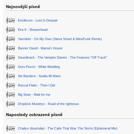
Nejnovější písně
Ensiferum - Lost In Despair
Eve 6 - Showerhead
Yasmine! - On My Own (Steve Smart & WestFunk Remix)
Banner David - Mama's House
Soundtrack - The Vampire Diaries - The Features "Off Track"
Doro Pesch - White Wedding
Sin Bandera - Suelta Mi Mano
Rascal Flatts - Then I Did
Big Sean - Wait for me
Dropkick Murphys - Road of the righteous
Naposledy zobrazené písně
Chalice (Australia) - The Calm That Was The Storm (Ephemeral Mix)