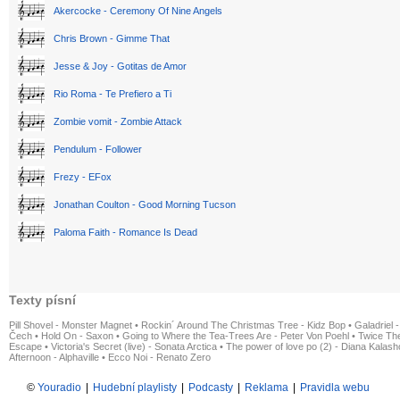
Akercocke - Ceremony Of Nine Angels
Chris Brown - Gimme That
Jesse & Joy - Gotitas de Amor
Rio Roma - Te Prefiero a Ti
Zombie vomit - Zombie Attack
Pendulum - Follower
Frezy - EFox
Jonathan Coulton - Good Morning Tucson
Paloma Faith - Romance Is Dead
Texty písní
Pill Shovel - Monster Magnet
•
Rockin´ Around The Christmas Tree - Kidz Bop
•
Galadriel -
Čech
•
Hold On - Saxon
•
Going to Where the Tea-Trees Are - Peter Von Poehl
•
Twice The
Escape
•
Victoria's Secret (live) - Sonata Arctica
•
The power of love po (2) - Diana Kalas
Afternoon - Alphaville
•
Ecco Noi - Renato Zero
©
Youradio
|
Hudební playlisty
|
Podcasty
|
Reklama
|
Pravidla webu