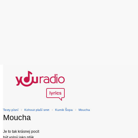
Texty písní
›
Kohout plaší smrt
›
Kurnik Šopa
›
Moucha
Moucha
Je to tak krásnej pocit
být volný jako pták,