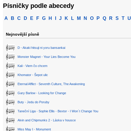
Písničky podle abecedy
A
B
C
D
E
F
G
H
I
J
K
L
M
N
O
P
Q
R
S
T
U
Nejnovější písně
D - Akaki hitsuji ni yoru bansankai
Monster Magnet - Your Lies Become You
Kali - Viem čo chcem
Khomator - Šepot ulic
Eternal Afflict - Seventh Culture, The Awakening
Gary Barlow - Looking for Change
Buty - Jedu do Poruby
Taneční Liga - Sophie Ellis - Bextor - I Won´t Change You
Alvin and Chipmunks 2 - Láska v housce
Miss May I - Monument