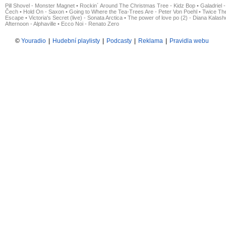
Pill Shovel - Monster Magnet
•
Rockin´ Around The Christmas Tree - Kidz Bop
•
Galadriel -
Čech
•
Hold On - Saxon
•
Going to Where the Tea-Trees Are - Peter Von Poehl
•
Twice The
Escape
•
Victoria's Secret (live) - Sonata Arctica
•
The power of love po (2) - Diana Kalas
Afternoon - Alphaville
•
Ecco Noi - Renato Zero
©
Youradio
|
Hudební playlisty
|
Podcasty
|
Reklama
|
Pravidla webu