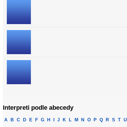
Interpreti podle abecedy
A
B
C
D
E
F
G
H
I
J
K
L
M
N
O
P
Q
R
S
T
U