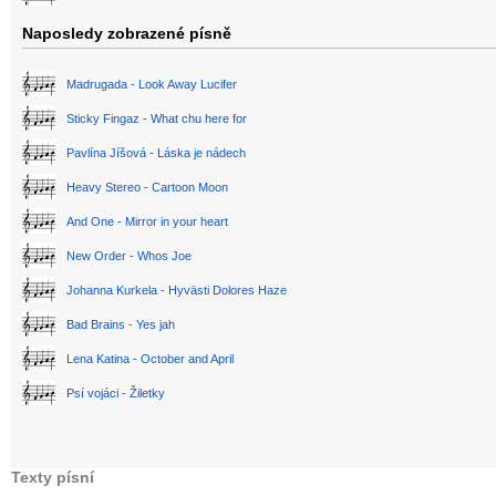
Naposledy zobrazené písně
Madrugada - Look Away Lucifer
Sticky Fingaz - What chu here for
Pavlína Jíšová - Láska je nádech
Heavy Stereo - Cartoon Moon
And One - Mirror in your heart
New Order - Whos Joe
Johanna Kurkela - Hyvästi Dolores Haze
Bad Brains - Yes jah
Lena Katina - October and April
Psí vojáci - Žiletky
Texty písní