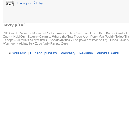
Psí vojáci - Žiletky
Texty písní
Pill Shovel - Monster Magnet
•
Rockin´ Around The Christmas Tree - Kidz Bop
•
Galadriel -
Čech
•
Hold On - Saxon
•
Going to Where the Tea-Trees Are - Peter Von Poehl
•
Twice The
Escape
•
Victoria's Secret (live) - Sonata Arctica
•
The power of love po (2) - Diana Kalas
Afternoon - Alphaville
•
Ecco Noi - Renato Zero
©
Youradio
|
Hudební playlisty
|
Podcasty
|
Reklama
|
Pravidla webu