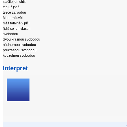
stačilo jen chtít
teď už jseš
těžce za vodou
Moderní svět
máš totálně v píči
řídíš se jen vlastní
svobodou
Svou krásnou svobodou
nádhernou svobodou
překrásnou svobodou
kouzelnou svobodou
Interpret