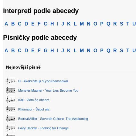
Interpreti podle abecedy
A
B
C
D
E
F
G
H
I
J
K
L
M
N
O
P
Q
R
S
T
U
Písničky podle abecedy
A
B
C
D
E
F
G
H
I
J
K
L
M
N
O
P
Q
R
S
T
U
Nejnovější písně
D - Akaki hitsuji ni yoru bansankai
Monster Magnet - Your Lies Become You
Kali - Viem čo chcem
Khomator - Šepot ulic
Eternal Afflict - Seventh Culture, The Awakening
Gary Barlow - Looking for Change