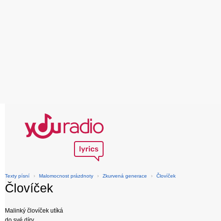
Texty písní
›
Malomocnost prázdnoty
›
Zkurvená generace
›
Človíček
Človíček
Malinký človíček utíká
do své díry