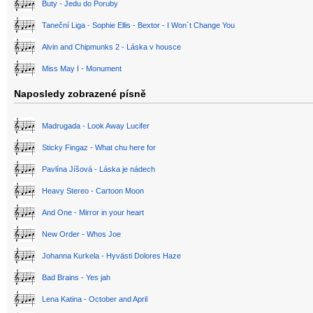
Buty - Jedu do Poruby
Taneční Liga - Sophie Ellis - Bextor - I Won´t Change You
Alvin and Chipmunks 2 - Láska v housce
Miss May I - Monument
Naposledy zobrazené písně
Madrugada - Look Away Lucifer
Sticky Fingaz - What chu here for
Pavlína Jíšová - Láska je nádech
Heavy Stereo - Cartoon Moon
And One - Mirror in your heart
New Order - Whos Joe
Johanna Kurkela - Hyvästi Dolores Haze
Bad Brains - Yes jah
Lena Katina - October and April