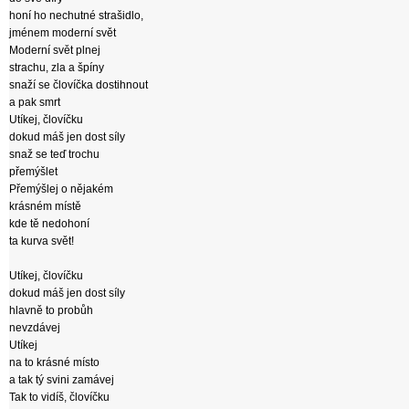
honí ho nechutné strašidlo,
jménem moderní svět
Moderní svět plnej
strachu, zla a špíny
snaží se človíčka dostihnout
a pak smrt
Utíkej, človíčku
dokud máš jen dost síly
snaž se teď trochu
přemýšlet
Přemýšlej o nějakém
krásném místě
kde tě nedohoní
ta kurva svět!
Utíkej, človíčku
dokud máš jen dost síly
hlavně to probůh
nevzdávej
Utíkej
na to krásné místo
a tak tý svini zamávej
Tak to vidíš, človíčku