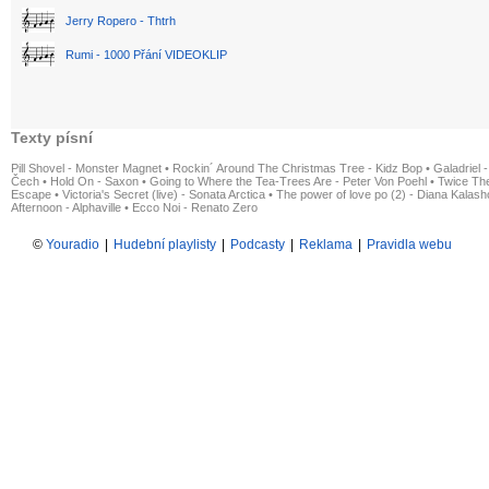
Jerry Ropero - Thtrh
Rumi - 1000 Přání VIDEOKLIP
Texty písní
Pill Shovel - Monster Magnet
•
Rockin´ Around The Christmas Tree - Kidz Bop
•
Galadriel -
Čech
•
Hold On - Saxon
•
Going to Where the Tea-Trees Are - Peter Von Poehl
•
Twice The
Escape
•
Victoria's Secret (live) - Sonata Arctica
•
The power of love po (2) - Diana Kalas
Afternoon - Alphaville
•
Ecco Noi - Renato Zero
©
Youradio
|
Hudební playlisty
|
Podcasty
|
Reklama
|
Pravidla webu