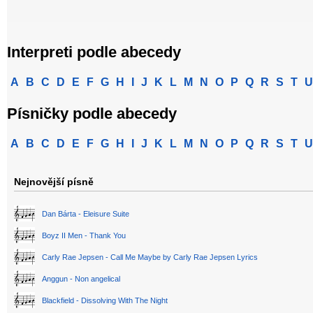
Interpreti podle abecedy
A
B
C
D
E
F
G
H
I
J
K
L
M
N
O
P
Q
R
S
T
U
Písničky podle abecedy
A
B
C
D
E
F
G
H
I
J
K
L
M
N
O
P
Q
R
S
T
U
Nejnovější písně
Dan Bárta - Eleisure Suite
Boyz II Men - Thank You
Carly Rae Jepsen - Call Me Maybe by Carly Rae Jepsen Lyrics
Anggun - Non angelical
Blackfield - Dissolving With The Night