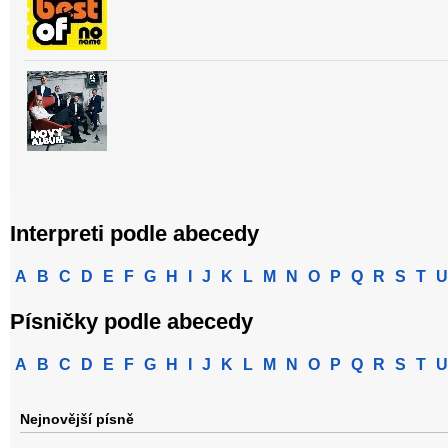
Interpreti podle abecedy
A
B
C
D
E
F
G
H
I
J
K
L
M
N
O
P
Q
R
S
T
U
Písničky podle abecedy
A
B
C
D
E
F
G
H
I
J
K
L
M
N
O
P
Q
R
S
T
U
Nejnovější písně