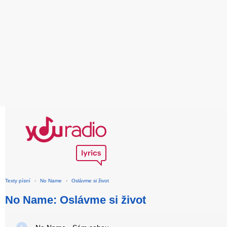
Texty písní
›
No Name
›
Oslávme si život
No Name: Oslávme si život