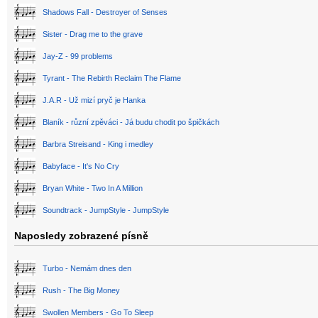
Shadows Fall - Destroyer of Senses
Sister - Drag me to the grave
Jay-Z - 99 problems
Tyrant - The Rebirth Reclaim The Flame
J.A.R - Už mizí pryč je Hanka
Blaník - různí zpěváci - Já budu chodit po špičkách
Barbra Streisand - King i medley
Babyface - It's No Cry
Bryan White - Two In A Million
Soundtrack - JumpStyle - JumpStyle
Naposledy zobrazené písně
Turbo - Nemám dnes den
Rush - The Big Money
Swollen Members - Go To Sleep