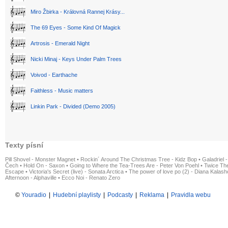
Miro Žbirka - Královná Rannej Krásy...
The 69 Eyes - Some Kind Of Magick
Artrosis - Emerald Night
Nicki Minaj - Keys Under Palm Trees
Voivod - Earthache
Faithless - Music matters
Linkin Park - Divided (Demo 2005)
Texty písní
Pill Shovel - Monster Magnet
•
Rockin´ Around The Christmas Tree - Kidz Bop
•
Galadriel -
Čech
•
Hold On - Saxon
•
Going to Where the Tea-Trees Are - Peter Von Poehl
•
Twice The
Escape
•
Victoria's Secret (live) - Sonata Arctica
•
The power of love po (2) - Diana Kalas
Afternoon - Alphaville
•
Ecco Noi - Renato Zero
©
Youradio
|
Hudební playlisty
|
Podcasty
|
Reklama
|
Pravidla webu