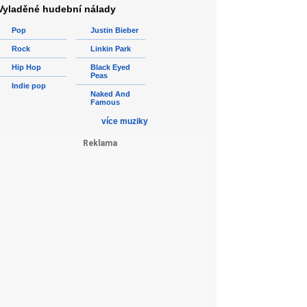
Vyladěné hudební nálady
Pop
Justin Bieber
Rock
Linkin Park
Hip Hop
Black Eyed
Peas
Indie pop
Naked And
Famous
více muziky