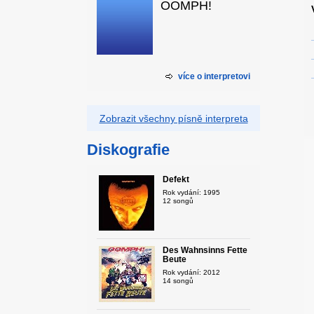
OOMPH!
více o interpretovi
Zobrazit všechny písně interpreta
Diskografie
Defekt
Rok vydání: 1995
12 songů
Des Wahnsinns Fette
Beute
Rok vydání: 2012
14 songů