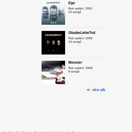
Ego
Rok vydání: 2001
15 songů
GlaubeLiebeTod
Rok vydání: 2006
13 songů
Monster
Rok vydání: 2008
9 songů
více alb