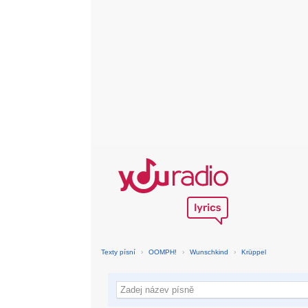
Texty písní
›
OOMPH!
›
Wunschkind
›
Krüppel