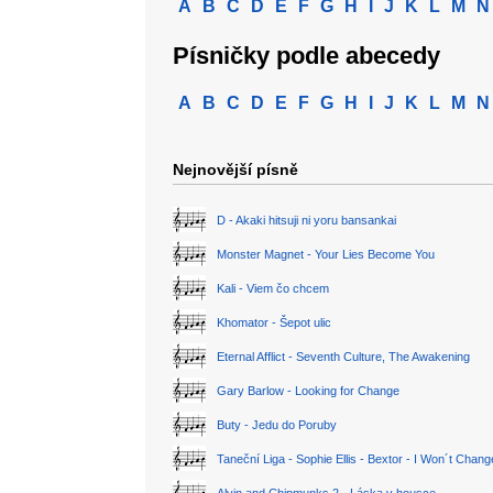
A
B
C
D
E
F
G
H
I
J
K
L
M
N
Písničky podle abecedy
A
B
C
D
E
F
G
H
I
J
K
L
M
N
Nejnovější písně
D - Akaki hitsuji ni yoru bansankai
Monster Magnet - Your Lies Become You
Kali - Viem čo chcem
Khomator - Šepot ulic
Eternal Afflict - Seventh Culture, The Awakening
Gary Barlow - Looking for Change
Buty - Jedu do Poruby
Taneční Liga - Sophie Ellis - Bextor - I Won´t Chan