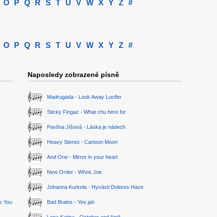
O
P
Q
R
S
T
U
V
W
X
Y
Z
#
O
P
Q
R
S
T
U
V
W
X
Y
Z
#
Naposledy zobrazené písně
Madrugada - Look Away Lucifer
Sticky Fingaz - What chu here for
Pavlína Jíšová - Láska je nádech
Heavy Stereo - Cartoon Moon
And One - Mirror in your heart
New Order - Whos Joe
Johanna Kurkela - Hyvästi Dolores Haze
ge You
Bad Brains - Yes jah