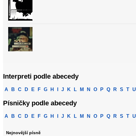
Interpreti podle abecedy
A
B
C
D
E
F
G
H
I
J
K
L
M
N
O
P
Q
R
S
T
U
Písničky podle abecedy
A
B
C
D
E
F
G
H
I
J
K
L
M
N
O
P
Q
R
S
T
U
Nejnovější písně