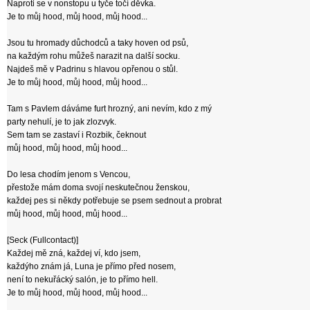
Naproti se v nonstopu u tyče točí děvka.
Je to můj hood, můj hood, můj hood...
Jsou tu hromady důchodců a taky hoven od psů,
na každým rohu můžeš narazit na další socku.
Najdeš mě v Padrinu s hlavou opřenou o stůl.
Je to můj hood, můj hood, můj hood...
Tam s Pavlem dáváme furt hrozný, ani nevím, kdo z mý
party nehulí, je to jak zlozvyk.
Sem tam se zastaví i Rozbik, čeknout
můj hood, můj hood, můj hood...
Do lesa chodím jenom s Vencou,
přestože mám doma svojí neskutečnou ženskou,
každej pes si někdy potřebuje se psem sednout a probrat
můj hood, můj hood, můj hood...
[Seck (Fullcontact)]
Každej mě zná, každej ví, kdo jsem,
každýho znám já, Luna je přímo před nosem,
není to nekuřácký salón, je to přímo hell.
Je to můj hood, můj hood, můj hood...