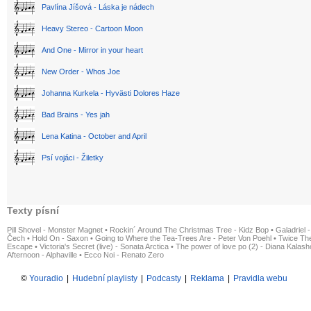
Pavlína Jíšová - Láska je nádech
Heavy Stereo - Cartoon Moon
And One - Mirror in your heart
New Order - Whos Joe
Johanna Kurkela - Hyvästi Dolores Haze
Bad Brains - Yes jah
Lena Katina - October and April
Psí vojáci - Žiletky
Texty písní
Pill Shovel - Monster Magnet
•
Rockin´ Around The Christmas Tree - Kidz Bop
•
Galadriel -
Čech
•
Hold On - Saxon
•
Going to Where the Tea-Trees Are - Peter Von Poehl
•
Twice The
Escape
•
Victoria's Secret (live) - Sonata Arctica
•
The power of love po (2) - Diana Kalas
Afternoon - Alphaville
•
Ecco Noi - Renato Zero
©
Youradio
|
Hudební playlisty
|
Podcasty
|
Reklama
|
Pravidla webu