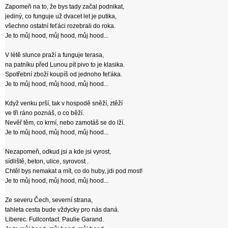
Zapomeň na to, že bys tady začal podnikat,
jediný, co funguje už dvacet let je putika,
všechno ostatní feťáci rozebrali do roka.
Je to můj hood, můj hood, můj hood...
V létě slunce praží a funguje terasa,
na patníku před Lunou pít pivo to je klasika.
Spotřební zboží koupíš od jednoho feťáka.
Je to můj hood, můj hood, můj hood...
Když venku prší, tak v hospodě sněží, ztěží
ve tři ráno poznáš, o co běží.
Nevěř těm, co krmí, nebo zamotáš se do lží.
Je to můj hood, můj hood, můj hood...
Nezapomeň, odkud jsi a kde jsi vyrost,
sídliště, beton, ulice, syrovost .
Chtěl bys nemakat a mít, co do huby, jdi pod most!
Je to můj hood, můj hood, můj hood...
Ze severu Čech, severní strana,
tahleta cesta bude vždycky pro nás daná.
Liberec. Fullcontact. Paulie Garand.