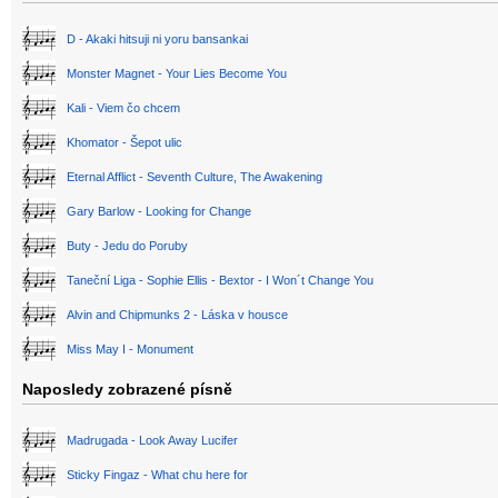
D - Akaki hitsuji ni yoru bansankai
Monster Magnet - Your Lies Become You
Kali - Viem čo chcem
Khomator - Šepot ulic
Eternal Afflict - Seventh Culture, The Awakening
Gary Barlow - Looking for Change
Buty - Jedu do Poruby
Taneční Liga - Sophie Ellis - Bextor - I Won´t Change You
Alvin and Chipmunks 2 - Láska v housce
Miss May I - Monument
Naposledy zobrazené písně
Madrugada - Look Away Lucifer
Sticky Fingaz - What chu here for