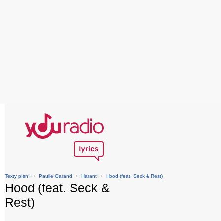
Texty písní
›
Paulie Garand
›
Harant
›
Hood (feat. Seck & Rest)
Hood (feat. Seck &
Rest)