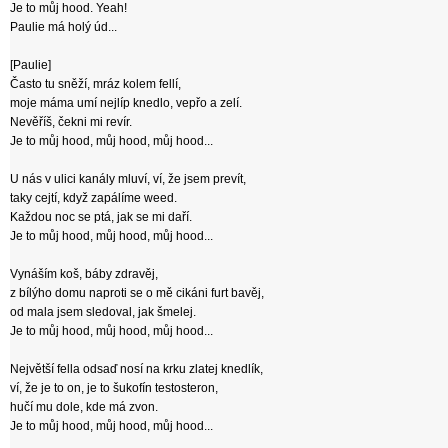
Je to můj hood. Yeah!
Paulie má holý úd...
[Paulie]
Často tu sněží, mráz kolem fellí,
moje máma umí nejlíp knedlo, vepřo a zelí.
Nevěříš, čekni mi revír.
Je to můj hood, můj hood, můj hood...
U nás v ulici kanály mluví, ví, že jsem prevít,
taky cejtí, když zapálíme weed.
Každou noc se ptá, jak se mi daří.
Je to můj hood, můj hood, můj hood...
Vynáším koš, báby zdravěj,
z bílýho domu naproti se o mě cikáni furt bavěj,
od mala jsem sledoval, jak šmelej.
Je to můj hood, můj hood, můj hood...
Největší fella odsaď nosí na krku zlatej knedlík,
ví, že je to on, je to šukofín testosteron,
hučí mu dole, kde má zvon.
Je to můj hood, můj hood, můj hood...