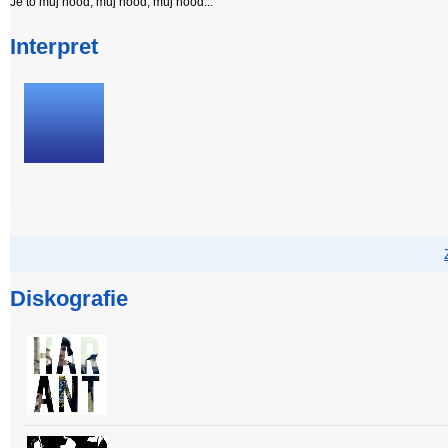
Je to můj hood, můj hood, můj hood...
Interpret
Diskografie