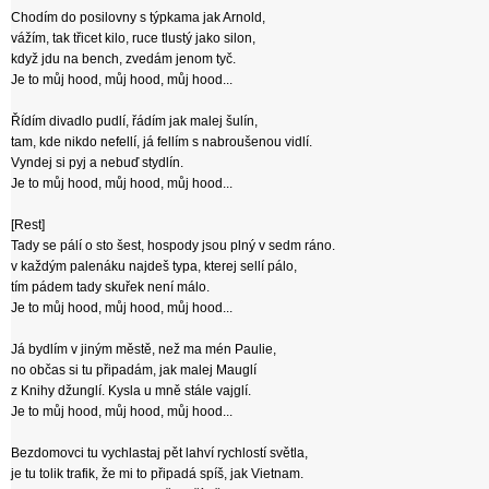
Chodím do posilovny s týpkama jak Arnold,
vážím, tak třicet kilo, ruce tlustý jako silon,
když jdu na bench, zvedám jenom tyč.
Je to můj hood, můj hood, můj hood...
Řídím divadlo pudlí, řádím jak malej šulín,
tam, kde nikdo nefellí, já fellím s nabroušenou vidlí.
Vyndej si pyj a nebuď stydlín.
Je to můj hood, můj hood, můj hood...
[Rest]
Tady se pálí o sto šest, hospody jsou plný v sedm ráno.
v každým palenáku najdeš typa, kterej sellí pálo,
tím pádem tady skuřek není málo.
Je to můj hood, můj hood, můj hood...
Já bydlím v jiným městě, než ma mén Paulie,
no občas si tu připadám, jak malej Mauglí
z Knihy džunglí. Kysla u mně stále vajglí.
Je to můj hood, můj hood, můj hood...
Bezdomovci tu vychlastaj pět lahví rychlostí světla,
je tu tolik trafik, že mi to připadá spíš, jak Vietnam.