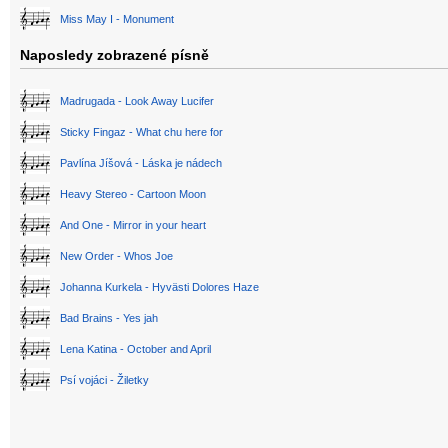
Miss May I - Monument
Naposledy zobrazené písně
Madrugada - Look Away Lucifer
Sticky Fingaz - What chu here for
Pavlína Jíšová - Láska je nádech
Heavy Stereo - Cartoon Moon
And One - Mirror in your heart
New Order - Whos Joe
Johanna Kurkela - Hyvästi Dolores Haze
Bad Brains - Yes jah
Lena Katina - October and April
Psí vojáci - Žiletky