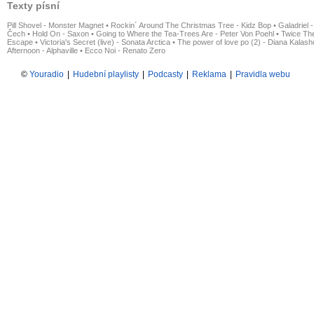
Texty písní
Pill Shovel - Monster Magnet
•
Rockin´ Around The Christmas Tree - Kidz Bop
•
Galadriel -
Čech
•
Hold On - Saxon
•
Going to Where the Tea-Trees Are - Peter Von Poehl
•
Twice The
Escape
•
Victoria's Secret (live) - Sonata Arctica
•
The power of love po (2) - Diana Kalas
Afternoon - Alphaville
•
Ecco Noi - Renato Zero
©
Youradio
|
Hudební playlisty
|
Podcasty
|
Reklama
|
Pravidla webu