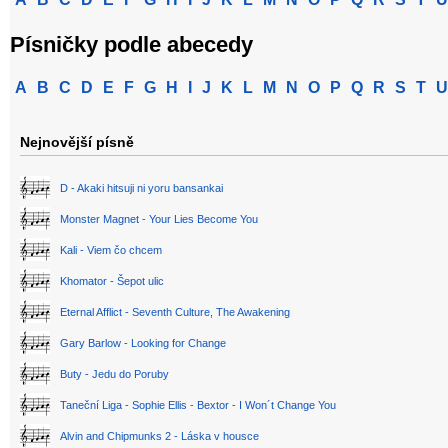
Písničky podle abecedy
A
B
C
D
E
F
G
H
I
J
K
L
M
N
O
P
Q
R
S
T
U
Nejnovější písně
D - Akaki hitsuji ni yoru bansankai
Monster Magnet - Your Lies Become You
Kali - Viem čo chcem
Khomator - Šepot ulic
Eternal Afflict - Seventh Culture, The Awakening
Gary Barlow - Looking for Change
Buty - Jedu do Poruby
Taneční Liga - Sophie Ellis - Bextor - I Won´t Change You
Alvin and Chipmunks 2 - Láska v housce