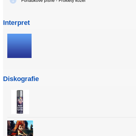
1
Pohádkové písně - Prokletý kozel
Interpret
Diskografie