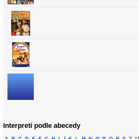
Interpreti podle abecedy
A
B
C
D
E
F
G
H
I
J
K
L
M
N
O
P
Q
R
S
T
U