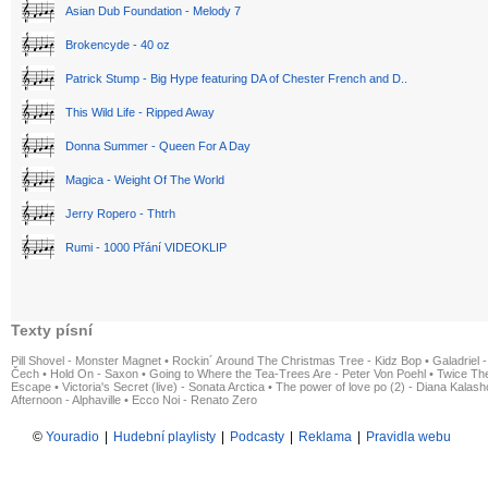
Asian Dub Foundation - Melody 7
Brokencyde - 40 oz
Patrick Stump - Big Hype featuring DA of Chester French and D..
This Wild Life - Ripped Away
Donna Summer - Queen For A Day
Magica - Weight Of The World
Jerry Ropero - Thtrh
Rumi - 1000 Přání VIDEOKLIP
Texty písní
Pill Shovel - Monster Magnet
•
Rockin´ Around The Christmas Tree - Kidz Bop
•
Galadriel -
Čech
•
Hold On - Saxon
•
Going to Where the Tea-Trees Are - Peter Von Poehl
•
Twice The
Escape
•
Victoria's Secret (live) - Sonata Arctica
•
The power of love po (2) - Diana Kalas
Afternoon - Alphaville
•
Ecco Noi - Renato Zero
©
Youradio
|
Hudební playlisty
|
Podcasty
|
Reklama
|
Pravidla webu