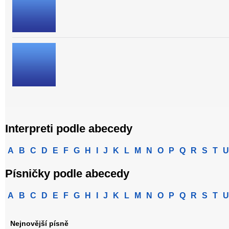
Interpreti podle abecedy
A
B
C
D
E
F
G
H
I
J
K
L
M
N
O
P
Q
R
S
T
U
Písničky podle abecedy
A
B
C
D
E
F
G
H
I
J
K
L
M
N
O
P
Q
R
S
T
U
Nejnovější písně