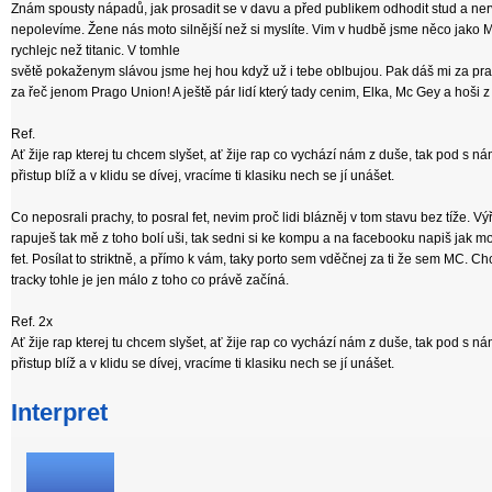
Znám spousty nápadů, jak prosadit se v davu a před publikem odhodit stud a nerv
nepolevíme. Žene nás moto silnější než si myslíte. Vim v hudbě jsme něco jako Mi
rychlejc než titanic. V tomhle
světě pokaženym slávou jsme hej hou když už i tebe oblbujou. Pak dáš mi za pravd
za řeč jenom Prago Union! A ještě pár lidí který tady cenim, Elka, Mc Gey a hoši
Ref.
Ať žije rap kterej tu chcem slyšet, ať žije rap co vychází nám z duše, tak pod s ná
přistup blíž a v klidu se dívej, vracíme ti klasiku nech se jí unášet.
Co neposrali prachy, to posral fet, nevim proč lidi blázněj v tom stavu bez tíže. 
rapuješ tak mě z toho bolí uši, tak sedni si ke kompu a na facebooku napiš jak moc
fet. Posílat to striktně, a přímo k vám, taky porto sem vděčnej za ti že sem MC. C
tracky tohle je jen málo z toho co právě začíná.
Ref. 2x
Ať žije rap kterej tu chcem slyšet, ať žije rap co vychází nám z duše, tak pod s ná
přistup blíž a v klidu se dívej, vracíme ti klasiku nech se jí unášet.
Interpret