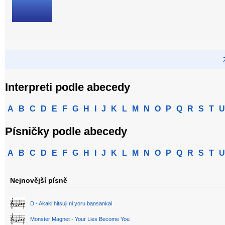
Interpreti podle abecedy
A
B
C
D
E
F
G
H
I
J
K
L
M
N
O
P
Q
R
S
T
U
Písničky podle abecedy
A
B
C
D
E
F
G
H
I
J
K
L
M
N
O
P
Q
R
S
T
U
Nejnovější písně
D - Akaki hitsuji ni yoru bansankai
Monster Magnet - Your Lies Become You