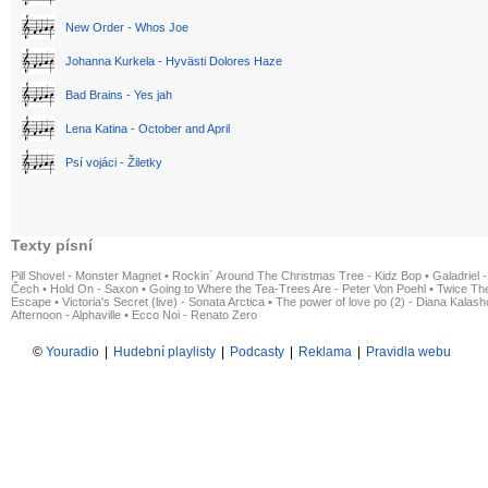
New Order - Whos Joe
Johanna Kurkela - Hyvästi Dolores Haze
Bad Brains - Yes jah
Lena Katina - October and April
Psí vojáci - Žiletky
Texty písní
Pill Shovel - Monster Magnet
•
Rockin´ Around The Christmas Tree - Kidz Bop
•
Galadriel -
Čech
•
Hold On - Saxon
•
Going to Where the Tea-Trees Are - Peter Von Poehl
•
Twice The
Escape
•
Victoria's Secret (live) - Sonata Arctica
•
The power of love po (2) - Diana Kalas
Afternoon - Alphaville
•
Ecco Noi - Renato Zero
©
Youradio
|
Hudební playlisty
|
Podcasty
|
Reklama
|
Pravidla webu