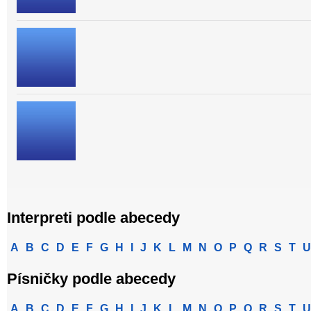
Interpreti podle abecedy
A
B
C
D
E
F
G
H
I
J
K
L
M
N
O
P
Q
R
S
T
U
Písničky podle abecedy
A
B
C
D
E
F
G
H
I
J
K
L
M
N
O
P
Q
R
S
T
U