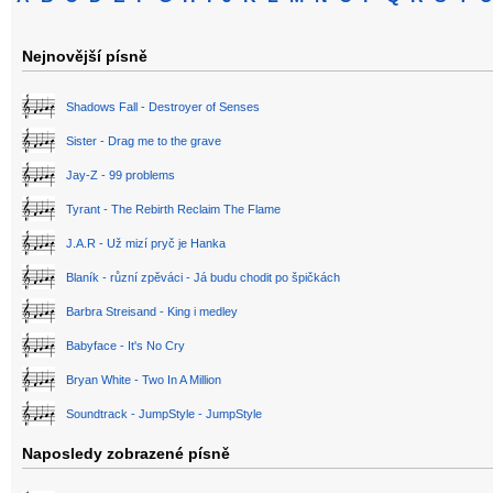
Nejnovější písně
Shadows Fall - Destroyer of Senses
Sister - Drag me to the grave
Jay-Z - 99 problems
Tyrant - The Rebirth Reclaim The Flame
J.A.R - Už mizí pryč je Hanka
Blaník - různí zpěváci - Já budu chodit po špičkách
Barbra Streisand - King i medley
Babyface - It's No Cry
Bryan White - Two In A Million
Soundtrack - JumpStyle - JumpStyle
Naposledy zobrazené písně