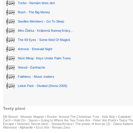
Turbo - Nemám dnes den
Rush - The Big Money
Swollen Members - Go To Sleep
Miro Žbirka - Královná Rannej Krásy...
The 69 Eyes - Some Kind Of Magick
Artrosis - Emerald Night
Nicki Minaj - Keys Under Palm Trees
Voivod - Earthache
Faithless - Music matters
Linkin Park - Divided (Demo 2005)
Texty písní
Pill Shovel - Monster Magnet
•
Rockin´ Around The Christmas Tree - Kidz Bop
•
Galadriel -
Čech
•
Hold On - Saxon
•
Going to Where the Tea-Trees Are - Peter Von Poehl
•
Twice The
Escape
•
Victoria's Secret (live) - Sonata Arctica
•
The power of love po (2) - Diana Kalas
Afternoon - Alphaville
•
Ecco Noi - Renato Zero