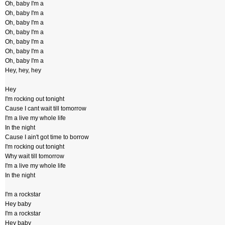
Oh, baby I'm a
Oh, baby I'm a
Oh, baby I'm a
Oh, baby I'm a
Oh, baby I'm a
Oh, baby I'm a
Oh, baby I'm a
Hey, hey, hey
Hey
I'm rocking out tonight
Cause I cant wait till tomorrow
I'm a live my whole life
In the night
Cause I ain't got time to borrow
I'm rocking out tonight
Why wait till tomorrow
I'm a live my whole life
In the night
I'm a rockstar
Hey baby
I'm a rockstar
Hey baby