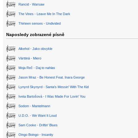
Rancid - Warsaw
The Vines - Leave Me In The Dark
Thirteen senses - Undivided
Naposledy zobrazené písně
Alkehol - Jako obvykle
Värttinä - Miero
Moja Reč - Daj to nahlas
Jason Mraz - Be Honest Feat. Inara George
Lynyrd Skynyrd - Santa's Messin' With The Kid
Iveta Bartošová - I Was Made For Lovin' You
Sodom - Mantelmann
U.D.O. - We Want It Loud
Sam Cooke - Driftin' Blues
Oingo Boingo - Insanity