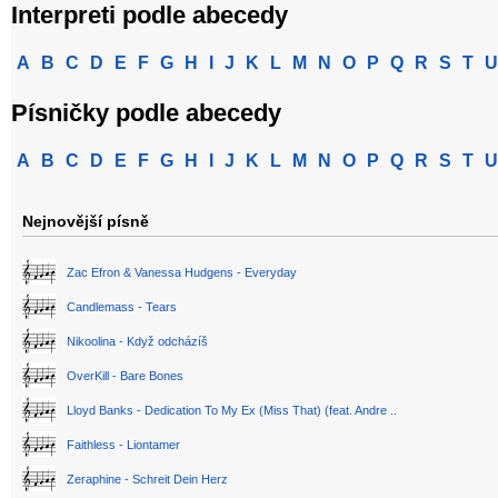
Interpreti podle abecedy
A
B
C
D
E
F
G
H
I
J
K
L
M
N
O
P
Q
R
S
T
U
Písničky podle abecedy
A
B
C
D
E
F
G
H
I
J
K
L
M
N
O
P
Q
R
S
T
U
Nejnovější písně
Zac Efron & Vanessa Hudgens - Everyday
Candlemass - Tears
Nikoolina - Když odcházíš
OverKill - Bare Bones
Lloyd Banks - Dedication To My Ex (Miss That) (feat. Andre ..
Faithless - Liontamer
Zeraphine - Schreit Dein Herz