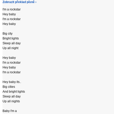
Zobrazit překlad písně ›
I'm a rockstar
Hey baby
I'm a rockstar
Hey baby
Big city
Bright lights
Sleep all day
Up all night
Hey baby
I'm a rockstar
Hey baby
I'm a rockstar
Hey baby its..
Big cities
And bright lights
Sleep all day
Up all nights
Baby I'm a