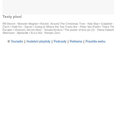
Texty písní
Pill Shovel - Monster Magnet
•
Rockin´ Around The Christmas Tree - Kidz Bop
•
Galadriel -
Čech
•
Hold On - Saxon
•
Going to Where the Tea-Trees Are - Peter Von Poehl
•
Twice The
Escape
•
Victoria's Secret (live) - Sonata Arctica
•
The power of love po (2) - Diana Kalas
Afternoon - Alphaville
•
Ecco Noi - Renato Zero
©
Youradio
|
Hudební playlisty
|
Podcasty
|
Reklama
|
Pravidla webu