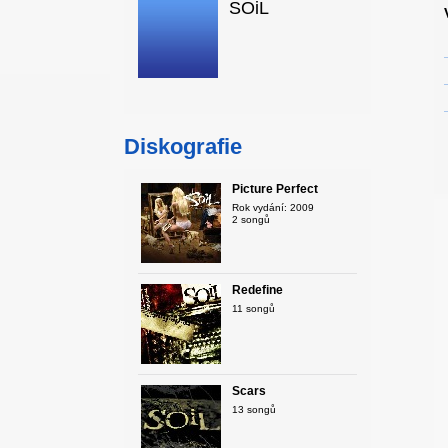
SOiL
Diskografie
Picture Perfect
Rok vydání: 2009
2 songů
Redefine
11 songů
Scars
13 songů