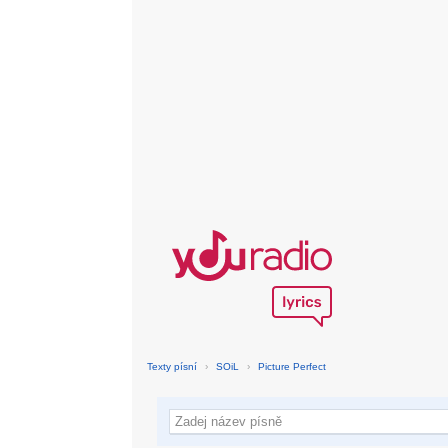
Texty písní
›
SOiL
›
Picture Perfect