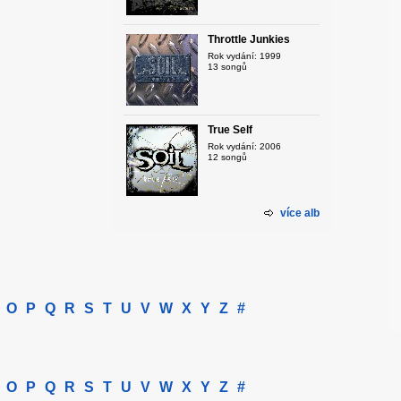
Throttle Junkies
Rok vydání: 1999
13 songů
True Self
Rok vydání: 2006
12 songů
více alb
O
P
Q
R
S
T
U
V
W
X
Y
Z
#
O
P
Q
R
S
T
U
V
W
X
Y
Z
#