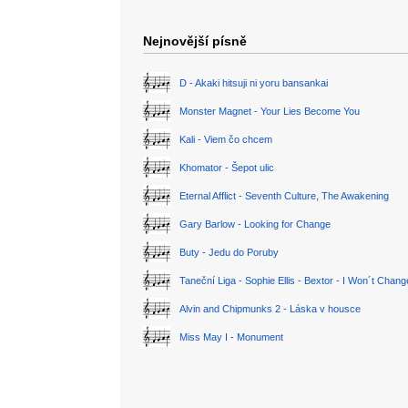
Nejnovější písně
D - Akaki hitsuji ni yoru bansankai
Monster Magnet - Your Lies Become You
Kali - Viem čo chcem
Khomator - Šepot ulic
Eternal Afflict - Seventh Culture, The Awakening
Gary Barlow - Looking for Change
Buty - Jedu do Poruby
Taneční Liga - Sophie Ellis - Bextor - I Won´t Chan
Alvin and Chipmunks 2 - Láska v housce
Miss May I - Monument