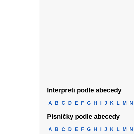
Interpreti podle abecedy
A
B
C
D
E
F
G
H
I
J
K
L
M
N
Písničky podle abecedy
A
B
C
D
E
F
G
H
I
J
K
L
M
N