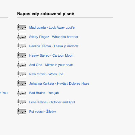
Naposledy zobrazené písně
Madrugada - Look Away Lucifer
Sticky Fingaz - What chu here for
Pavlína Jíšová - Láska je nádech
Heavy Stereo - Cartoon Moon
And One - Mirror in your heart
New Order - Whos Joe
Johanna Kurkela - Hyvästi Dolores Haze
ge You
Bad Brains - Yes jah
Lena Katina - October and April
Psí vojáci - Žiletky